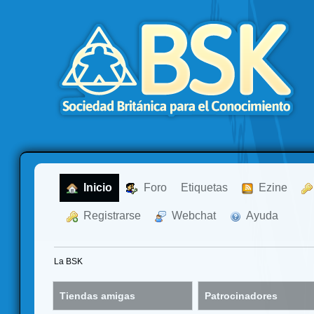
  Inicio
  Foro
Etiquetas
  Ezine
  Registrarse
  Webchat
  Ayuda
La BSK
Tiendas amigas
Patrocinadores