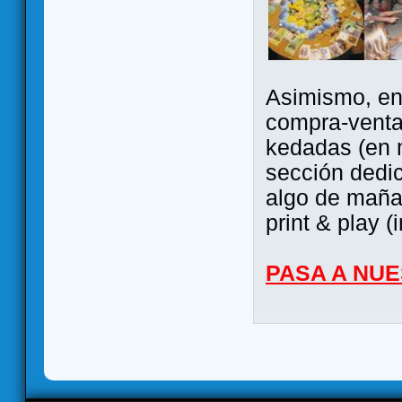
Asimismo, ent
compra-venta
kedadas (en 
sección dedi
algo de maña 
print & play (
PASA A NU