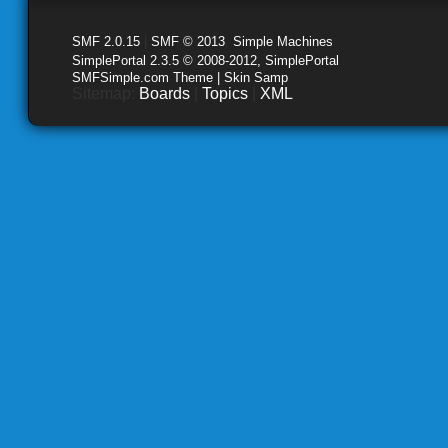
SMF 2.0.15
|
SMF © 2013
,
Simple Machines
SimplePortal 2.3.5 © 2008-2012, SimplePortal
SMFSimple.com Theme | Skin Samp
Sitemap:
Boards
|
Topics
|
XML