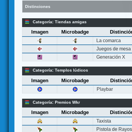
Distinciones
Categoría: Tiendas amigas
Imagen
Microbadge
Distinció
La comarca
Juegos de mesa
Generación X
Categoría: Templos lúdicos
Imagen
Microbadge
Distinció
Playbar
Categoría: Premios Wkr
Imagen
Microbadge
Distinció
Taxista
Pistola de Rayo