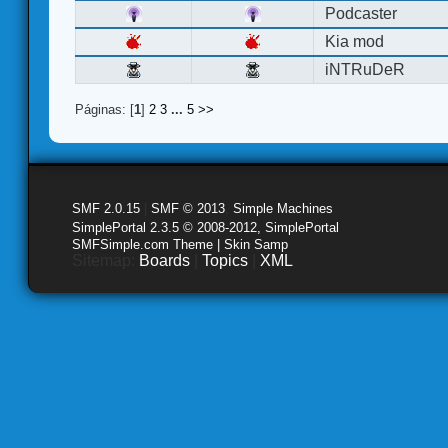
Podcaster
Kia mod
iNTRuDeR
Páginas: [
1
]
2
3
...
5
>>
SMF 2.0.15
|
SMF © 2013
,
Simple Machines
SimplePortal 2.3.5 © 2008-2012, SimplePortal
SMFSimple.com Theme | Skin Samp
Sitemap:
Boards
|
Topics
|
XML