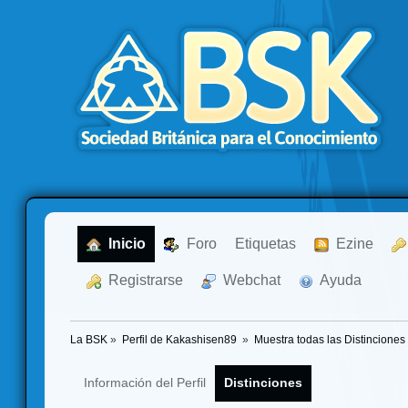
  Inicio
  Foro
Etiquetas
  Ezine
  Registrarse
  Webchat
  Ayuda
La BSK
»
Perfil de Kakashisen89 
»
Muestra todas las Distinciones
Información del Perfil
Distinciones