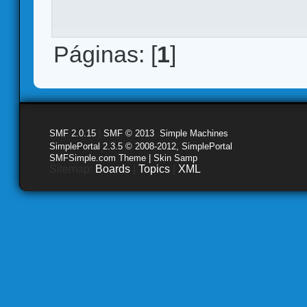
Páginas: [
1
]
SMF 2.0.15
|
SMF © 2013
,
Simple Machines
SimplePortal 2.3.5 © 2008-2012, SimplePortal
SMFSimple.com Theme | Skin Samp
Sitemap:
Boards
|
Topics
|
XML