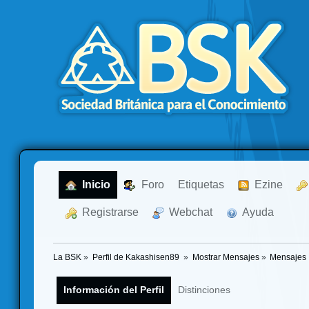
  Inicio
  Foro
Etiquetas
  Ezine
  Registrarse
  Webchat
  Ayuda
La BSK
»
Perfil de Kakashisen89 
»
Mostrar Mensajes
»
Mensajes
Información del Perfil
Distinciones