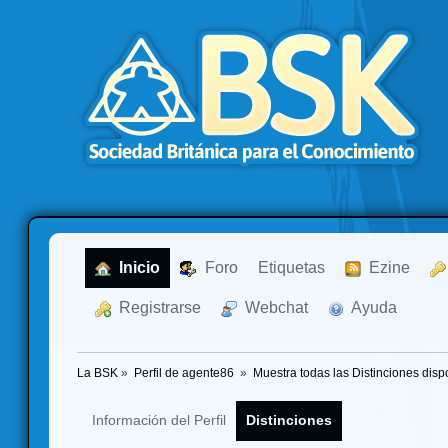
  Inicio
  Foro
Etiquetas
  Ezine
  Registrarse
  Webchat
  Ayuda
La BSK
»
Perfil de agente86 
»
Muestra todas las Distinciones disp
Información del Perfil
Distinciones