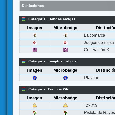
Distinciones
Categoría: Tiendas amigas
Imagen
Microbadge
Distinció
La comarca
Juegos de mesa
Generación X
Categoría: Templos lúdicos
Imagen
Microbadge
Distinció
Playbar
Categoría: Premios Wkr
Imagen
Microbadge
Distinció
Taxista
Pistola de Rayo