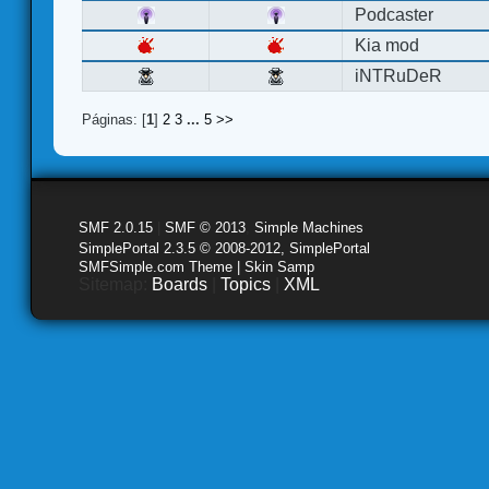
Podcaster
Kia mod
iNTRuDeR
Páginas: [
1
]
2
3
...
5
>>
SMF 2.0.15
|
SMF © 2013
,
Simple Machines
SimplePortal 2.3.5 © 2008-2012, SimplePortal
SMFSimple.com Theme | Skin Samp
Sitemap:
Boards
|
Topics
|
XML