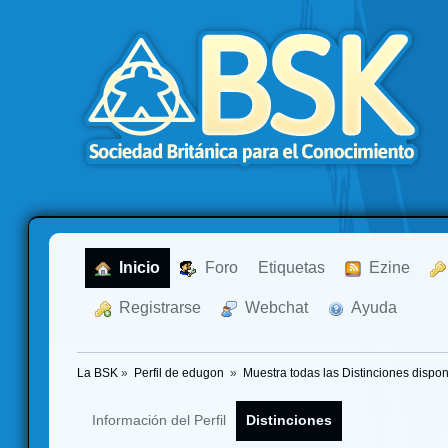
  Inicio
  Foro
Etiquetas
  Ezine
  Registrarse
  Webchat
  Ayuda
La BSK
»
Perfil de edugon 
»
Muestra todas las Distinciones dispon
Información del Perfil
Distinciones