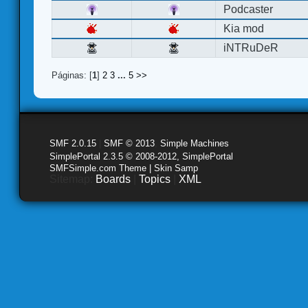
Podcaster
Kia mod
iNTRuDeR
Páginas: [
1
]
2
3
...
5
>>
SMF 2.0.15
|
SMF © 2013
,
Simple Machines
SimplePortal 2.3.5 © 2008-2012, SimplePortal
SMFSimple.com Theme | Skin Samp
Sitemap:
Boards
|
Topics
|
XML