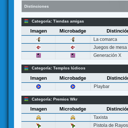
Distinciones
Categoría: Tiendas amigas
Imagen
Microbadge
Distinció
La comarca
Juegos de mesa
Generación X
Categoría: Templos lúdicos
Imagen
Microbadge
Distinció
Playbar
Categoría: Premios Wkr
Imagen
Microbadge
Distinció
Taxista
Pistola de Rayo