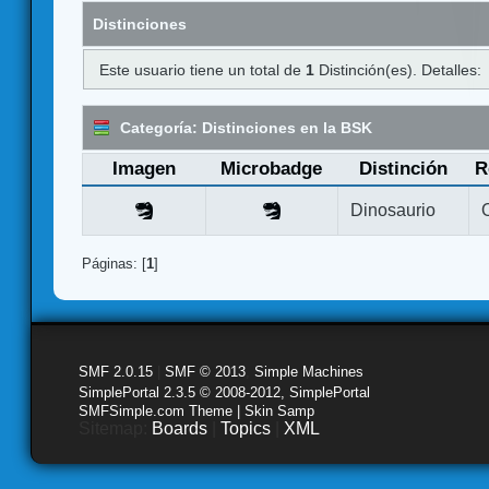
Distinciones
Este usuario tiene un total de
1
Distinción(es). Detalles:
Categoría: Distinciones en la BSK
Imagen
Microbadge
Distinción
R
Dinosaurio
Páginas: [
1
]
SMF 2.0.15
|
SMF © 2013
,
Simple Machines
SimplePortal 2.3.5 © 2008-2012, SimplePortal
SMFSimple.com Theme | Skin Samp
Sitemap:
Boards
|
Topics
|
XML