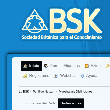
  Inicio
  Foro
Etiquetas
  Ezine
  Registrarse
  Webchat
  Ayuda
La BSK
»
Perfil de Neizan 
»
Muestra mis Distinciones
Información del Perfil
Distinciones