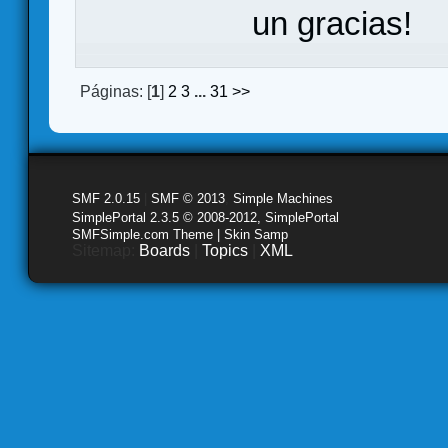
un gracias!
Páginas: [
1
]
2
3
...
31
>>
SMF 2.0.15
|
SMF © 2013
,
Simple Machines
SimplePortal 2.3.5 © 2008-2012, SimplePortal
SMFSimple.com Theme | Skin Samp
Sitemap:
Boards
|
Topics
|
XML