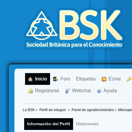
  Inicio
  Foro
Etiquetas
  Ezine
  Registrarse
  Webchat
  Ayuda
La BSK
»
Perfil de edugon 
»
Panel de agradecimientos
»
Mensaje
Información del Perfil
Distinciones