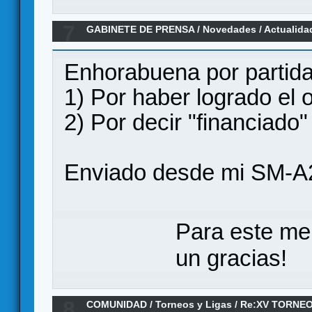
7
GABINETE DE PRENSA
/
Novedades / Actualida
jugar en Verkami
Enhorabuena por partida
1) Por haber logrado el ob
2) Por decir "financiado
Enviado desde mi SM-A
Para este me
un gracias!
8
COMUNIDAD
/
Torneos y Ligas
/
Re:XV TORNEO