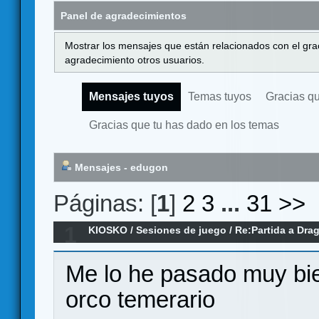
Panel de agradecimientos
Mostrar los mensajes que están relacionados con el gra
agradecimiento otros usuarios.
Mensajes tuyos
Temas tuyos
Gracias q
Gracias que tu has dado en los temas
Mensajes - edugon
Páginas: [
1
]
2
3
...
31
>>
1
KIOSKO
/
Sesiones de juego
/
Re:Partida a Dr
Me lo he pasado muy bie
orco temerario