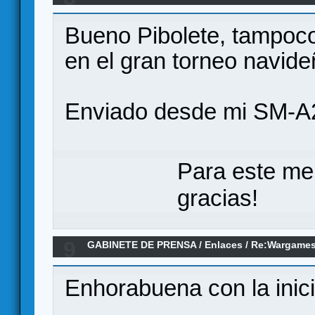
ANILLO/ 3ª Ronda
Bueno Pibolete, tampoco
en el gran torneo navideñ
Enviado desde mi SM-A
Para este me
gracias!
9
GABINETE DE PRENSA
/
Enlaces
/
Re:Wargames 
Sígannos los buenos!
Enhorabuena con la inici