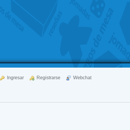
  Ingresar
  Registrarse
  Webchat