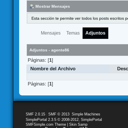
Mostrar Mensajes
Esta sección te permite ver todos los posts escritos
Mensajes
Temas
Adjuntos
Adjuntos - agente86
Páginas: [
1
]
Nombre del Archivo
Desc
Páginas: [
1
]
SMF 2.0.15
|
SMF © 2013
,
Simple Machines
SimplePortal 2.3.5 © 2008-2012, SimplePortal
SMFSimple.com Theme | Skin Samp