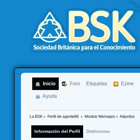
  Inicio
  Foro
Etiquetas
  Ezine
  Ayuda
La BSK
»
Perfil de agente86 
»
Mostrar Mensajes
»
Adjuntos
Información del Perfil
Distinciones