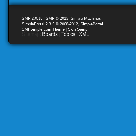
SMF 2.0.15
|
SMF © 2013
,
Simple Machines
SimplePortal 2.3.5 © 2008-2012, SimplePortal
SMFSimple.com Theme | Skin Samp
Sitemap:
Boards
|
Topics
|
XML