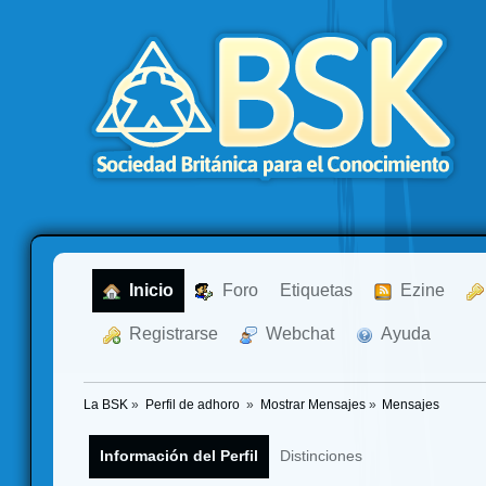
  Inicio
  Foro
Etiquetas
  Ezine
  Registrarse
  Webchat
  Ayuda
La BSK
»
Perfil de adhoro 
»
Mostrar Mensajes
»
Mensajes
Información del Perfil
Distinciones