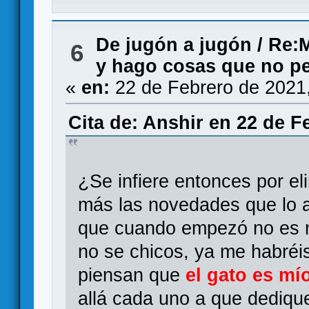
De jugón a jugón
/
Re:M
6
y hago cosas que no pe
«
en:
22 de Febrero de 2021
Cita de: Anshir en 22 de F
¿Se infiere entonces por el
más las novedades que lo a
que cuando empezó no es n
no se chicos, ya me habréi
piensan que
el gato es mí
allá cada uno a que dediqu