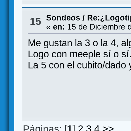
Sondeos
/
Re:¿Logoti
15
«
en:
15 de Diciembre d
Me gustan la 3 o la 4, al
Logo con meeple sí o sí
La 5 con el cubito/dado
Páginas: [
1
]
2
3
4
>>