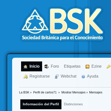
  Inicio
  Foro
Etiquetas
  Ezine
  Registrarse
  Webchat
  Ayuda
La BSK
»
Perfil de carlos71 
»
Mostrar Mensajes
»
Mensajes
Información del Perfil
Distinciones