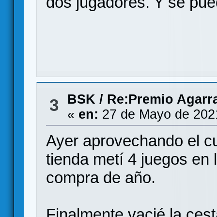
dos jugadores. Y se pue
BSK
/
Re:Premio Agarr
3
«
en:
27 de Mayo de 2021
Ayer aprovechando el c
tienda metí 4 juegos en 
compra de año.
Finalmente vacié la ces