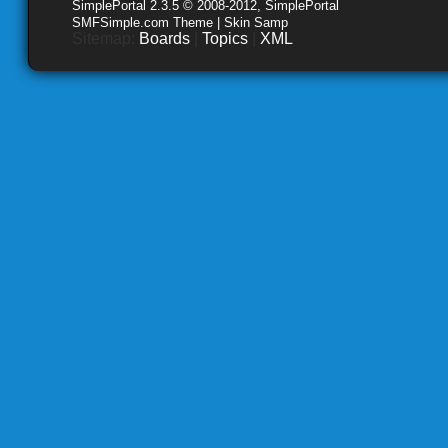
SimplePortal 2.3.5 © 2008-2012, SimplePortal
SMFSimple.com Theme | Skin Samp
Sitemap:
Boards
|
Topics
|
XML