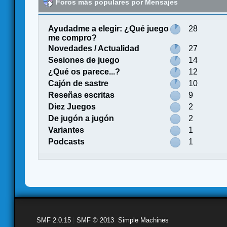
Foros más populares por Mensajes
Ayudadme a elegir: ¿Qué juego
28
me compro?
Novedades / Actualidad
27
Sesiones de juego
14
¿Qué os parece...?
12
Cajón de sastre
10
Reseñas escritas
9
Diez Juegos
2
De jugón a jugón
2
Variantes
1
Podcasts
1
SMF 2.0.15
|
SMF © 2013
,
Simple Machines