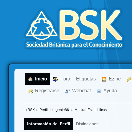
  Inicio
  Foro
Etiquetas
  Ezine
  Registrarse
  Webchat
  Ayuda
La BSK
»
Perfil de agente86 
»
Mostrar Estadísticas
Información del Perfil
Distinciones