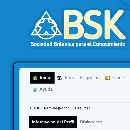
  Inicio
  Foro
Etiquetas
  Ezine
  Ayuda
La BSK
»
Perfil de javigon 
»
Resumen
Información del Perfil
Distinciones