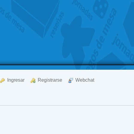
  Ingresar
  Registrarse
  Webchat