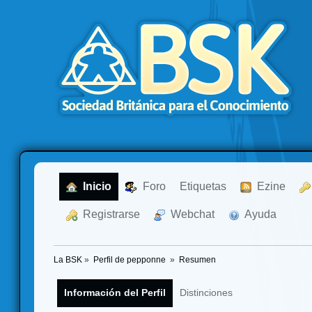
  Inicio
  Foro
Etiquetas
  Ezine
  Registrarse
  Webchat
  Ayuda
La BSK
»
Perfil de pepponne 
»
Resumen
Información del Perfil
Distinciones