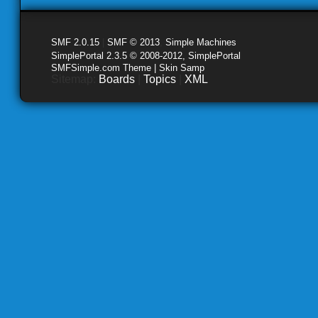
SMF 2.0.15
|
SMF © 2013
,
Simple Machines
SimplePortal 2.3.5 © 2008-2012, SimplePortal
SMFSimple.com Theme | Skin Samp
Sitemap:
Boards
|
Topics
|
XML