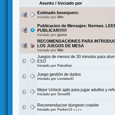
Asunto
/
Iniciado por
Estimado besequero:
Iniciado por
Wkr
Publicacion de Mensajes: Normas. LE
PUBLICAR!!!!!!
Iniciado por
gixmo
RECOMENDACIONES PARA INTRODUC
LOS JUEGOS DE MESA
Iniciado por
Wkr
Juegos de menos de 30 minutos para alum
ESO
Iniciado por
Patrafisic
Juego gestión de dados
Iniciado por
LeviatanD
Mejor Unlock apto para jugar adultos y niñ
Iniciado por
Snow05
Recomendacion dungeon crawler
Iniciado por
Parker13
«
1
2
»