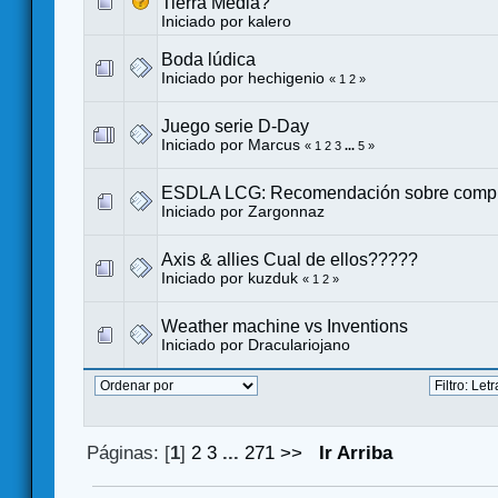
Tierra Media?
Iniciado por
kalero
Boda lúdica
Iniciado por
hechigenio
«
1
2
»
Juego serie D-Day
Iniciado por
Marcus
«
1
2
3
...
5
»
ESDLA LCG: Recomendación sobre comp
Iniciado por
Zargonnaz
Axis & allies Cual de ellos?????
Iniciado por kuzduk
«
1
2
»
Weather machine vs Inventions
Iniciado por
Draculariojano
Páginas: [
1
]
2
3
...
271
>>
Ir Arriba