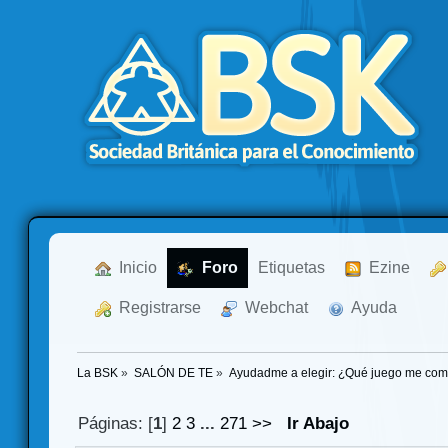
  Inicio
  Foro
Etiquetas
  Ezine
  Registrarse
  Webchat
  Ayuda
La BSK
»
SALÓN DE TE
»
Ayudadme a elegir: ¿Qué juego me co
Páginas: [
1
]
2
3
...
271
>>
Ir Abajo