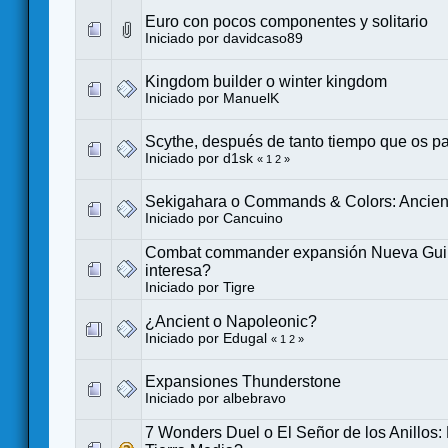
Euro con pocos componentes y solitario
Iniciado por
davidcaso89
Kingdom builder o winter kingdom
Iniciado por
ManuelK
Scythe, después de tanto tiempo que os p
Iniciado por
d1sk
«
1
2
»
Sekigahara o Commands & Colors: Ancien
Iniciado por
Cancuino
Combat commander expansión Nueva Gui
interesa?
Iniciado por
Tigre
¿Ancient o Napoleonic?
Iniciado por
Edugal
«
1
2
»
Expansiones Thunderstone
Iniciado por
albebravo
7 Wonders Duel o El Señor de los Anillos: 