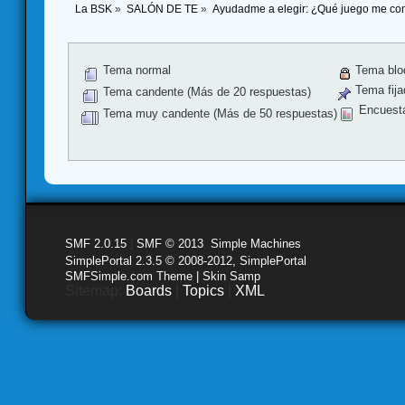
La BSK
»
SALÓN DE TE
»
Ayudadme a elegir: ¿Qué juego me co
Tema normal
Tema blo
Tema fija
Tema candente (Más de 20 respuestas)
Encuest
Tema muy candente (Más de 50 respuestas)
SMF 2.0.15
|
SMF © 2013
,
Simple Machines
SimplePortal 2.3.5 © 2008-2012, SimplePortal
SMFSimple.com Theme | Skin Samp
Sitemap:
Boards
|
Topics
|
XML