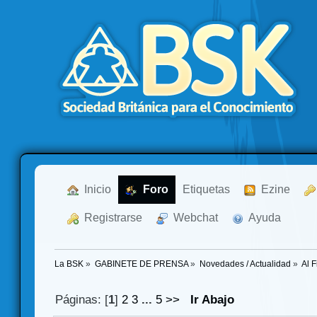
  Inicio
  Foro
Etiquetas
  Ezine
  Registrarse
  Webchat
  Ayuda
La BSK
»
GABINETE DE PRENSA
»
Novedades / Actualidad
»
Al F
Páginas: [
1
]
2
3
...
5
>>
Ir Abajo