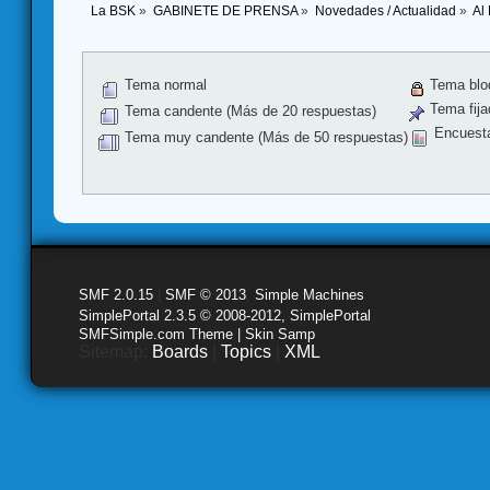
La BSK
»
GABINETE DE PRENSA
»
Novedades / Actualidad
»
Al 
Tema normal
Tema blo
Tema fija
Tema candente (Más de 20 respuestas)
Encuest
Tema muy candente (Más de 50 respuestas)
SMF 2.0.15
|
SMF © 2013
,
Simple Machines
SimplePortal 2.3.5 © 2008-2012, SimplePortal
SMFSimple.com Theme | Skin Samp
Sitemap:
Boards
|
Topics
|
XML