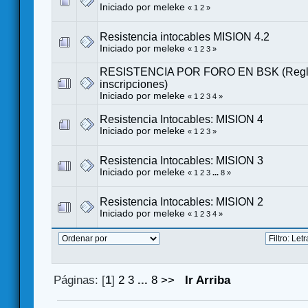
Iniciado por
meleke
«
1
2
»
Resistencia intocables MISION 4.2
Iniciado por
meleke
«
1
2
3
»
RESISTENCIA POR FORO EN BSK (Regl
inscripciones)
Iniciado por
meleke
«
1
2
3
4
»
Resistencia Intocables: MISION 4
Iniciado por
meleke
«
1
2
3
»
Resistencia Intocables: MISION 3
Iniciado por
meleke
«
1
2
3
...
8
»
Resistencia Intocables: MISION 2
Iniciado por
meleke
«
1
2
3
4
»
Páginas: [
1
]
2
3
...
8
>>
Ir Arriba