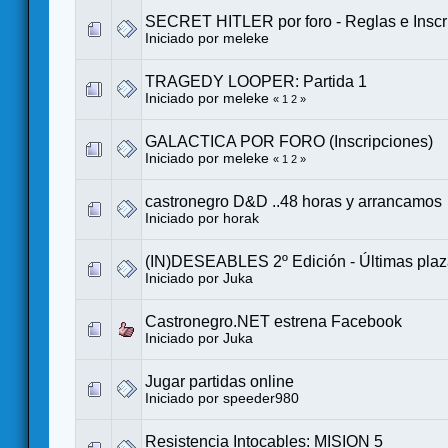
SECRET HITLER por foro - Reglas e Inscr
Iniciado por
meleke
TRAGEDY LOOPER: Partida 1
Iniciado por
meleke
«
1
2
»
GALACTICA POR FORO (Inscripciones)
Iniciado por
meleke
«
1
2
»
castronegro D&D ..48 horas y arrancamos
Iniciado por
horak
(IN)DESEABLES 2º Edición - Últimas pla
Iniciado por
Juka
Castronegro.NET estrena Facebook
Iniciado por
Juka
Jugar partidas online
Iniciado por
speeder980
Resistencia Intocables: MISION 5