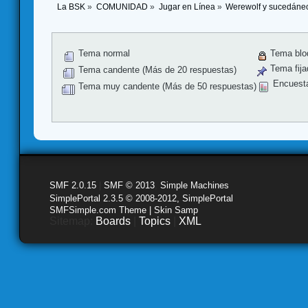
La BSK
»
COMUNIDAD
»
Jugar en Línea
»
Werewolf y sucedáne
Tema normal
Tema blo
Tema fija
Tema candente (Más de 20 respuestas)
Encuest
Tema muy candente (Más de 50 respuestas)
SMF 2.0.15
|
SMF © 2013
,
Simple Machines
SimplePortal 2.3.5 © 2008-2012, SimplePortal
SMFSimple.com Theme | Skin Samp
Sitemap:
Boards
|
Topics
|
XML