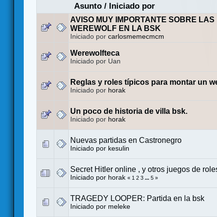
Asunto
/
Iniciado por
AVISO MUY IMPORTANTE SOBRE LAS
WEREWOLF EN LA BSK
Iniciado por
carlosmemecmcm
Werewolfteca
Iniciado por Uan
Reglas y roles típicos para montar un w
Iniciado por
horak
Un poco de historia de villa bsk.
Iniciado por
horak
Nuevas partidas en Castronegro
Iniciado por
kesulin
Secret Hitler online , y otros juegos de role
Iniciado por
horak
«
1
2
3
...
5
»
TRAGEDY LOOPER: Partida en la bsk
Iniciado por
meleke