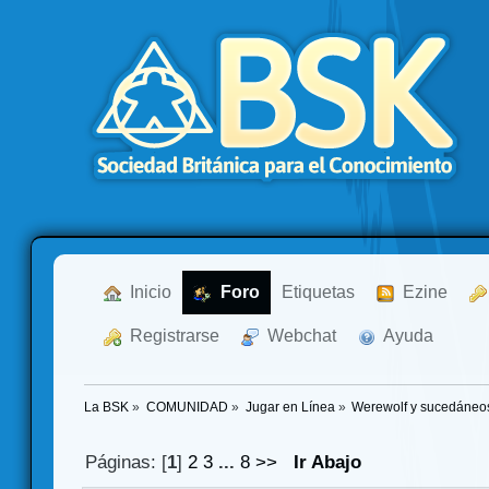
  Inicio
  Foro
Etiquetas
  Ezine
  Registrarse
  Webchat
  Ayuda
La BSK
»
COMUNIDAD
»
Jugar en Línea
»
Werewolf y sucedáneo
Páginas: [
1
]
2
3
...
8
>>
Ir Abajo