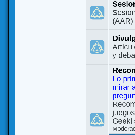
Sesio
Sesion
(AAR)
Divul
Artícu
y deba
Reco
Lo pri
mirar 
pregun
Recom
juegos
Geekli
Modera