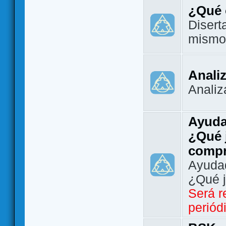
¿Qué 
Disert
mismo
Analiz
Analiz
Ayuda
¿Qué 
comp
Ayudad
¿Qué 
Será r
periód