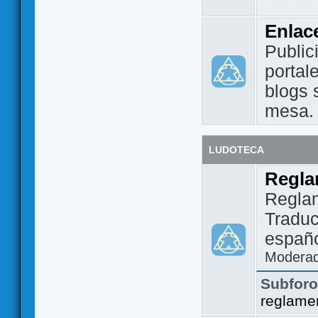
Enlac
Public
portal
blogs 
mesa.
LUDOTECA
Regla
Regla
Traduc
españo
Modera
Subfor
reglame