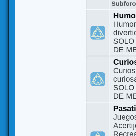
Subfor
Humo
Humor 
divert
SOLO
DE M
Curio
Curios
curios
SOLO
DE M
Pasat
Juegos
Acerti
Recrea