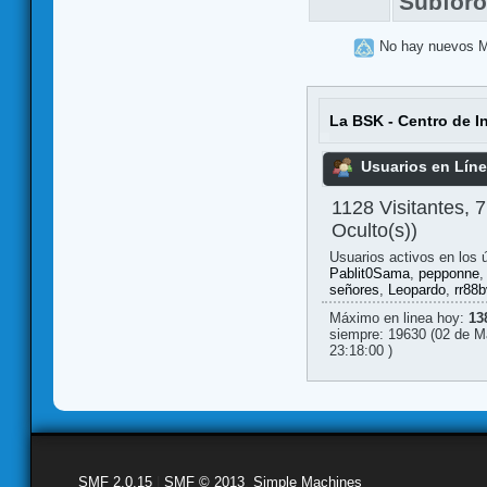
Subfor
No hay nuevos 
La BSK - Centro de I
Usuarios en Lín
1128 Visitantes, 
Oculto(s))
Usuarios activos en los 
Pablit0Sama
,
pepponne
señores
,
Leopardo
,
rr88
Máximo en linea hoy:
13
siempre: 19630 (02 de M
23:18:00 )
SMF 2.0.15
|
SMF © 2013
,
Simple Machines