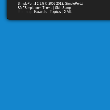
SimplePortal 2.3.5 © 2008-2012, SimplePortal
SMFSimple.com Theme | Skin Samp
Sitemap:
Boards
|
Topics
|
XML