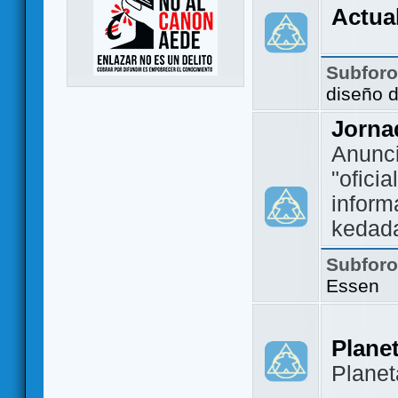
Actua
Subfor
diseño 
Jorna
Anunc
"ofici
inform
kedad
Subfor
Essen
Plane
Plane