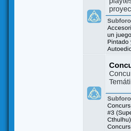
playte
proyec
Subfor
Accesor
un jueg
Pintado
Autoedi
Conc
Concu
Temát
Subfor
Concurs
#3 (Sup
Cthulhu)
Concurs