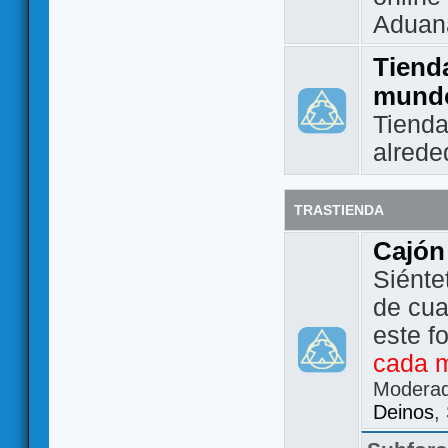
Aduan
Tienda
mund
Tienda
alrede
TRASTIENDA
Cajón
Siénte
de cua
este f
cada 
Modera
Deinos
,