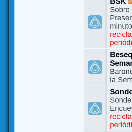
BSK
Sobre 
Presen
minut
recicl
periód
Beseq
Sema
Barone
la Se
Sond
Sondeo
Encue
recicl
periód