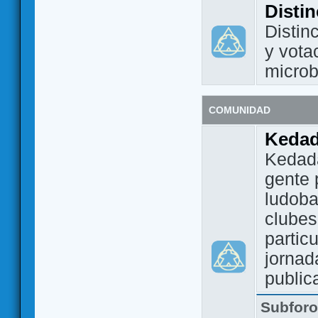
Disti
Distin
y vota
micro
COMUNIDAD
Keda
Kedada
gente 
ludoba
clubes
partic
jornad
public
Subfor