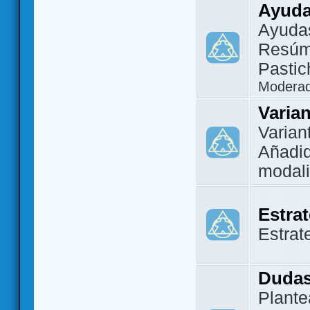
Ayuda
Ayuda
Resúm
Pastic
Modera
Varia
Varian
Añadi
modal
Estra
Estrat
Dudas
Plante