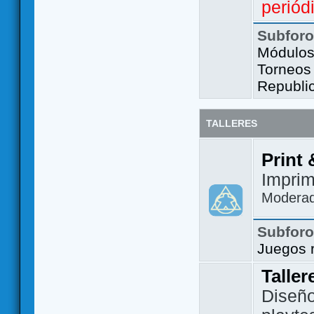
periód
Subfor
Módulos 
Torneos
Republi
TALLERES
Print 
Imprim
Modera
Subfor
Juegos 
Taller
Diseño