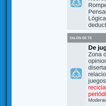
Rompe
Pensam
Lógic
deduct
SALÓN DE TE
De ju
Zona d
opinio
disert
relaci
juego
recicl
periód
Modera