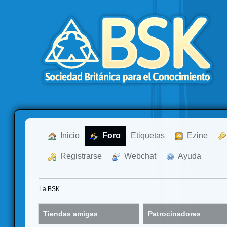
  Inicio
  Foro
Etiquetas
  Ezine
  Registrarse
  Webchat
  Ayuda
La BSK
Tiendas amigas
Patrocinadores