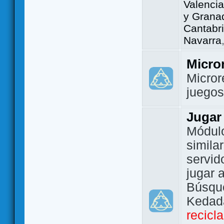
Valencia
y Grana
Cantabri
Navarra
Micro
Micror
juego
Jugar
Módulo
simila
servid
jugar 
Búsque
Kedada
recicl