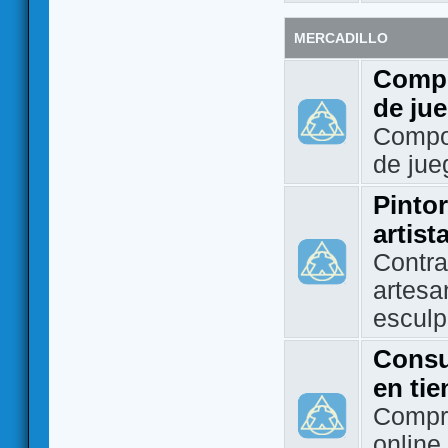
MERCADILLO
Compo
de ju
Compo
de jue
Pintor
artist
Contra
artesa
esculp
Consu
en ti
Compra
online 