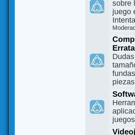
sobre 
juego 
Intent
Modera
Compo
Errat
Dudas
tamañ
fundas
piezas
Softw
Herram
aplica
juegos
Video