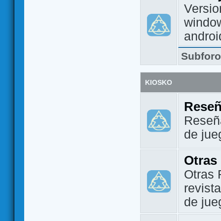
Versio
window
androi
Subfor
KIOSKO
Reseñ
Reseña
de jue
Otras
Otras 
revist
de jue