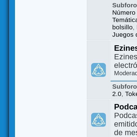
Subfor
Número 
Temátic
bolsillo
,
Juegos d
Ezine
Ezines
electr
Modera
Subfor
2.0
,
Tok
Podca
Podca
emitid
de me