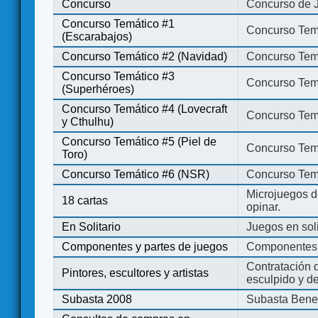
Concurso
Concurso de 
Concurso Temático #1
Concurso Temá
(Escarabajos)
Concurso Temático #2 (Navidad)
Concurso Tem
Concurso Temático #3
Concurso Tem
(Superhéroes)
Concurso Temático #4 (Lovecraft
Concurso Temá
y Cthulhu)
Concurso Temático #5 (Piel de
Concurso Temá
Toro)
Concurso Temático #6 (NSR)
Concurso Tem
Microjuegos d
18 cartas
opinar.
En Solitario
Juegos en soli
Componentes y partes de juegos
Componentes 
Contratación d
Pintores, escultores y artistas
esculpido y d
Subasta 2008
Subasta Bene