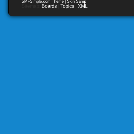
SMFSimple.com Theme | Skin Samp
Sitemap:
Boards
|
Topics
|
XML