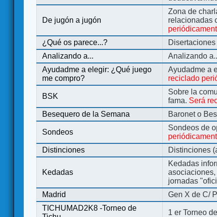
Zona de charl
De jugón a jugón
relacionadas 
periódicamen
¿Qué os parece...?
Disertaciones
Analizando a...
Analizando a..
Ayudadme a elegir: ¿Qué juego
Ayudadme a e
me compro?
reciclado per
Sobre la comu
BSK
fama.
Será re
Besequero de la Semana
Baronet o Be
Sondeos de o
Sondeos
periódicament
Distinciones
Distinciones 
Kedadas infor
Kedadas
asociaciones, 
jornadas "ofic
Madrid
Gen X de C/ P
TICHUMAD2K8 -Torneo de
1 er Torneo de
Tichu