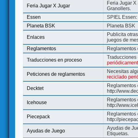
Feria Jugar X
Feria Jugar X Jugar
Granollers.
Essen
SPIEL Essen: 
Planeta BSK
Planeta BSK
Publicita otra
Enlaces
juegos de me
Reglamentos
Reglamentos d
Traducciones
Traducciones en proceso
periódicamen
Necesitas alg
Peticiones de reglamentos
reciclado per
Reglamentos d
Decktet
http://www.de
Reglamentos d
Icehouse
http://www.ic
Reglamentos 
Piecepack
http://piecepa
Ayudas de Jue
Ayudas de Juego
Etiquetas.