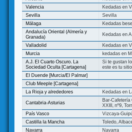
Valencia
Kedadas en V
Sevilla
Sevilla
Málaga
Kedadas bese
Andalucía Oriental (Almería y
Kedadas en An
Granada)
Valladolid
Kedadas en Va
Murcia
kedadas en M
A.J. El Cuarto Oscuro. La
Si te gustan l
Sociedad Oculta [Cartagena]
este es tu sit
El Duende [Murcia/El Palmar]
Club Meeple [Cartagena]
La Rioja y alrededores
Kedadas en L
Bar-Cafetería 
Cantabria-Asturias
XXIII, nº9, To
País Vasco
Vizcaya-Guip
Castilla la Mancha
Toledo, Albac
Navarra
Navarra