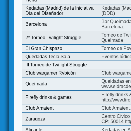
Kedadas (Madrid) de la Iniciativa
Kedadas (Madri
Día del Diseñador
(DDD)
Bar Queimada.
Barcelona
Barcelona.
Torneo de Twil
2º Torneo Twilight Struggle
Queimada
El Gran Chispazo
Torneo de Po
Quedadas Tecla Sala
Eventos lúdico
III Torneo de Twilight Struggle
Club wargamer Rvbicón
Club wargame
Queidadas en
Queimada
www.eldracde
Firefly drinks
Firefly drinks & games
http://www.fir
Club Amatent
Club Amatent,
Centro Cívico 
Zaragoza
CP: 50014 http
Alicante
Kedadas en Al