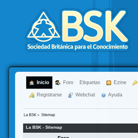
  Inicio
  Foro
Etiquetas
  Ezine
  Registrarse
  Webchat
  Ayuda
La BSK
»
Sitemap
La BSK - Sitemap