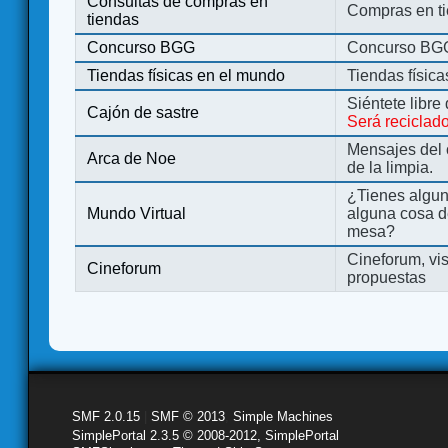
Consultas de compras en
Compras en ti
tiendas
Concurso BGG
Concurso BG
Tiendas físicas en el mundo
Tiendas físic
Siéntete libre
Cajón de sastre
Será reciclad
Mensajes del 
Arca de Noe
de la limpia.
¿Tienes algu
Mundo Virtual
alguna cosa d
mesa?
Cineforum, vis
Cineforum
propuestas
SMF 2.0.15
|
SMF © 2013
,
Simple Machines
SimplePortal 2.3.5 © 2008-2012, SimplePortal