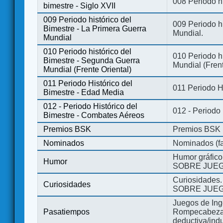
008 Periodo hi
bimestre - Siglo XVII
009 Periodo histórico del
009 Periodo hi
Bimestre - La Primera Guerra
Mundial.
Mundial
010 Periodo histórico del
010 Periodo h
Bimestre - Segunda Guerra
Mundial (Frent
Mundial (Frente Oriental)
011 Periodo Histórico del
011 Periodo H
Bimestre - Edad Media
012 - Periodo Histórico del
012 - Periodo
Bimestre - Combates Aéreos
Premios BSK
Premios BSK
Nominados
Nominados (fa
Humor gráfico
Humor
SOBRE JUEG
Curiosidades.
Curiosidades
SOBRE JUEG
Juegos de Ing
Pasatiempos
Rompecabezas
deductiva/indu