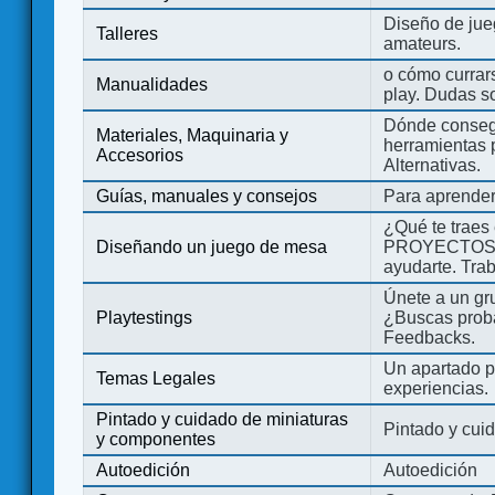
Diseño de jue
Talleres
amateurs.
o cómo currars
Manualidades
play. Dudas so
Dónde consegu
Materiales, Maquinaria y
herramientas 
Accesorios
Alternativas.
Guías, manuales y consejos
Para aprender
¿Qué te traes
Diseñando un juego de mesa
PROYECTOS co
ayudarte. Tra
Únete a un gru
Playtestings
¿Buscas probad
Feedbacks.
Un apartado pa
Temas Legales
experiencias.
Pintado y cuidado de miniaturas
Pintado y cui
y componentes
Autoedición
Autoedición