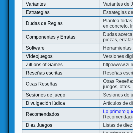
Variantes
Variantes de 
Estrategias
Estrategias d
Plantea todas
Dudas de Reglas
en concreto. 
Dudas acerca 
Componentes y Erratas
piezas, errata
Software
Herramientas 
Videojuegos
Versiones digi
Zillions of Games
http://www.zi
Reseñas escritas
Reseñas escri
Otras Reseñas 
Otras Reseñas
juegos, otros.
Sesiones de juego
Sesiones de 
Divulgación lúdica
Artículos de d
Lo primero qu
Recomendados
Recomendacion
Diez Juegos
Listas de die