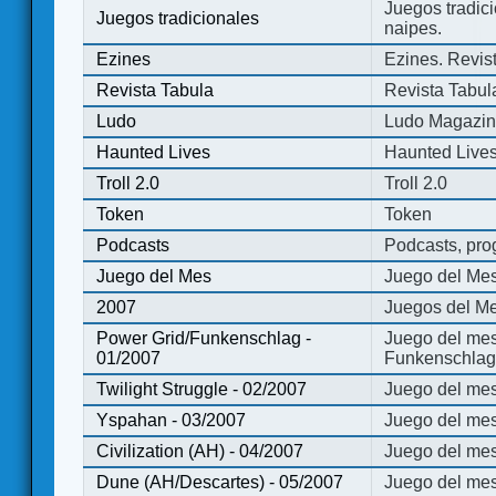
Juegos tradici
Juegos tradicionales
naipes.
Ezines
Ezines. Revist
Revista Tabula
Revista Tabul
Ludo
Ludo Magazi
Haunted Lives
Haunted Live
Troll 2.0
Troll 2.0
Token
Token
Podcasts
Podcasts, pro
Juego del Mes
Juego del Me
2007
Juegos del Me
Power Grid/Funkenschlag -
Juego del mes
01/2007
Funkenschlag 
Twilight Struggle - 02/2007
Juego del mes
Yspahan - 03/2007
Juego del me
Civilization (AH) - 04/2007
Juego del mes 
Dune (AH/Descartes) - 05/2007
Juego del me