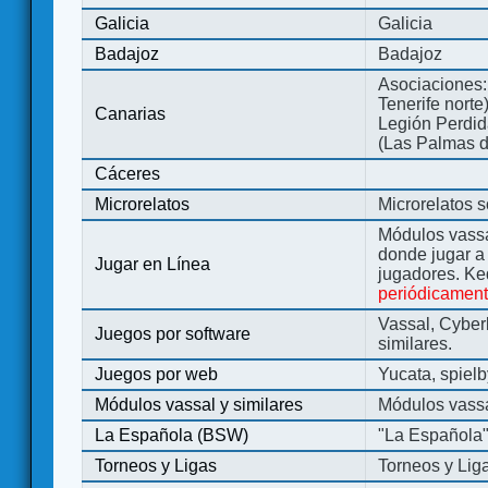
Galicia
Galicia
Badajoz
Badajoz
Asociaciones:
Tenerife norte
Canarias
Legión Perdida
(Las Palmas d
Cáceres
Microrelatos
Microrelatos 
Módulos vassa
donde jugar 
Jugar en Línea
jugadores. Ke
periódicamen
Vassal, Cyber
Juegos por software
similares.
Juegos por web
Yucata, spiel
Módulos vassal y similares
Módulos vassa
La Española (BSW)
"La Española
Torneos y Ligas
Torneos y Lig