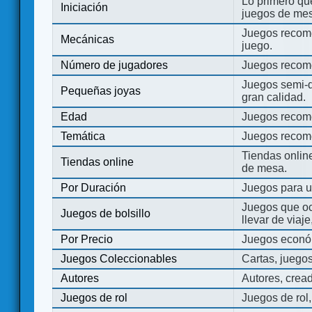
Lo primero que
Iniciación
juegos de mes
Juegos recome
Mecánicas
juego.
Número de jugadores
Juegos recom
Juegos semi-d
Pequeñas joyas
gran calidad.
Edad
Juegos recom
Temática
Juegos recom
Tiendas onli
Tiendas online
de mesa.
Por Duración
Juegos para u
Juegos que o
Juegos de bolsillo
llevar de viaje
Por Precio
Juegos económ
Juegos Coleccionables
Cartas, juego
Autores
Autores, crea
Juegos de rol
Juegos de rol,