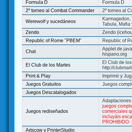
Formula D
Formula D
2º torneo al Combat Commander
2º torneo al
Karmagedon, W
Werewolf y sucedáneos
Tabula, Mafia
Zendo
Zendo (iceho
Republic of Rome "PBEM"
Republic of 
Applet de jav
Chat
hispano.org
El Club de los
El Club de los Martes
http://clubmar
Print & Play
Imprimir y Jug
Juegos Gratuitos
Juegos complet
Juegos Descatalogados
Adaptaciones 
juegos comple
Juegos rediseñados
comerciales q
incluyáis esc
PROHIBIDO.
Artscow y PrinterStudio