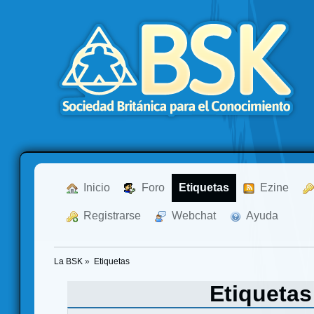
  Inicio
  Foro
Etiquetas
  Ezine
  Registrarse
  Webchat
  Ayuda
La BSK
»
Etiquetas
Etiqueta