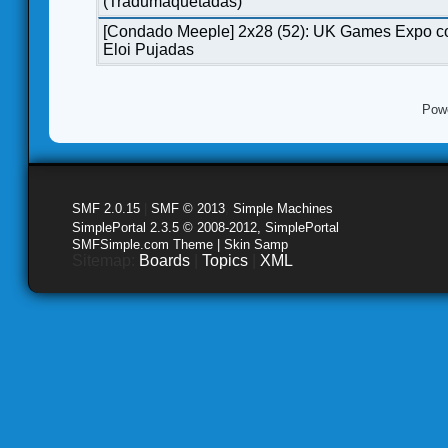
(Tradumaquetadas)
[Condado Meeple] 2x28 (52): UK Games Expo c
Eloi Pujadas
Pow
SMF 2.0.15
|
SMF © 2013
,
Simple Machines
SimplePortal 2.3.5 © 2008-2012, SimplePortal
SMFSimple.com Theme | Skin Samp
Sitemap:
Boards
|
Topics
|
XML