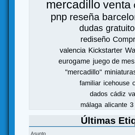
mercadillo
venta
pnp
reseña
barcel
dudas
gratuito
rediseño
Comp
valencia
Kickstarter
Wa
eurogame
juego de mes
"mercadillo"
miniatura
familiar
icehouse
dados
cádiz
va
málaga
alicante
3
Últimas Eti
Asunto