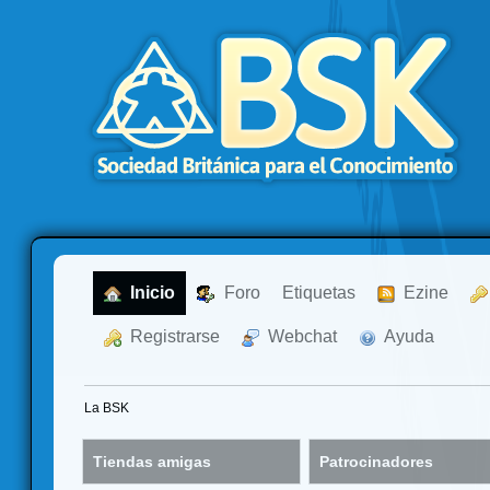
  Inicio
  Foro
Etiquetas
  Ezine
  Registrarse
  Webchat
  Ayuda
La BSK
Tiendas amigas
Patrocinadores