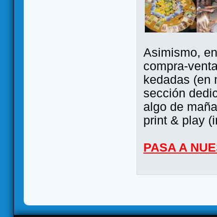
Asimismo, ent
compra-venta
kedadas (en 
sección dedi
algo de maña 
print & play (
PASA A NU