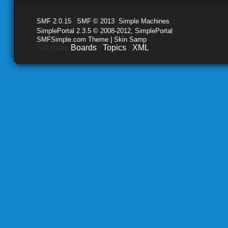
SMF 2.0.15
|
SMF © 2013
,
Simple Machines
SimplePortal 2.3.5 © 2008-2012, SimplePortal
SMFSimple.com Theme | Skin Samp
Sitemap:
Boards
|
Topics
|
XML