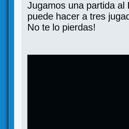
Jugamos una partida al 
puede hacer a tres juga
No te lo pierdas!