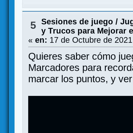
Sesiones de juego
/
Jug
5
y Trucos para Mejorar 
«
en:
17 de Octubre de 2021
Quieres saber cómo jueg
Marcadores para record
marcar los puntos, y ver