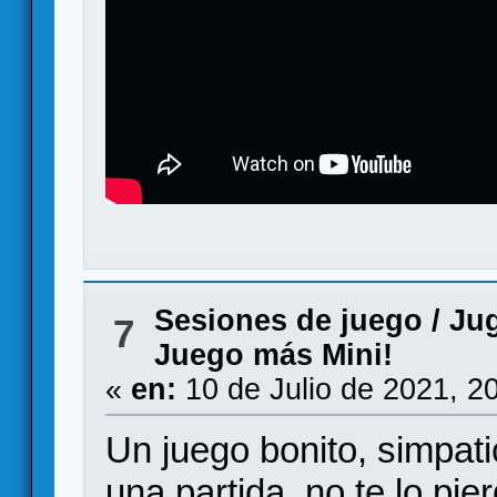
Sesiones de juego
/
Jug
7
Juego más Mini!
«
en:
10 de Julio de 2021, 2
Un juego bonito, simpat
una partida, no te lo pie