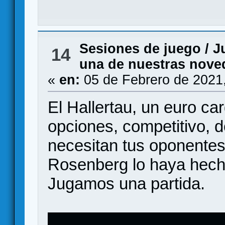
Sesiones de juego
/
J
14
una de nuestras noved
«
en:
05 de Febrero de 2021
El Hallertau, un euro c
opciones, competitivo, 
necesitan tus oponentes
Rosenberg lo haya hech
Jugamos una partida.