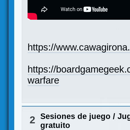
https://www.cawagirona.
https://boardgamegeek
warfare
Sesiones de juego
/
Jug
2
gratuito