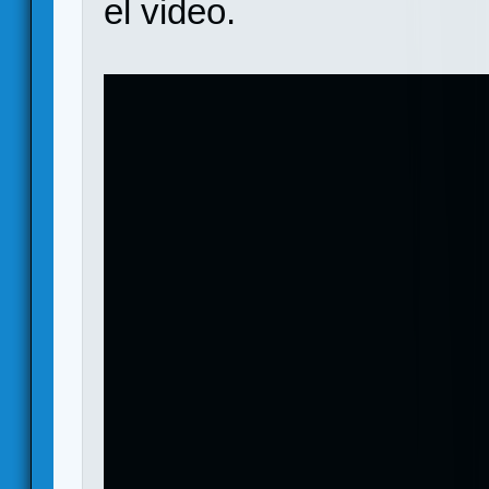
el video.