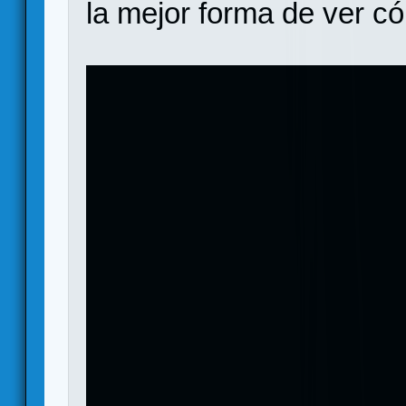
la mejor forma de ver c