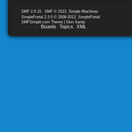
SMF 2.0.15
|
SMF © 2013
,
Simple Machines
SimplePortal 2.3.5 © 2008-2012, SimplePortal
SMFSimple.com Theme | Skin Samp
Sitemap:
Boards
|
Topics
|
XML