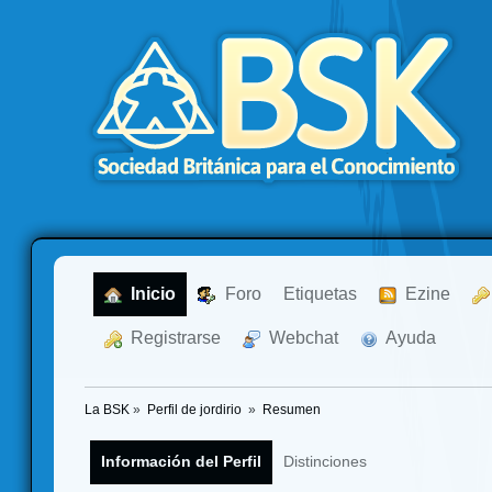
  Inicio
  Foro
Etiquetas
  Ezine
  Registrarse
  Webchat
  Ayuda
La BSK
»
Perfil de jordirio 
»
Resumen
Información del Perfil
Distinciones