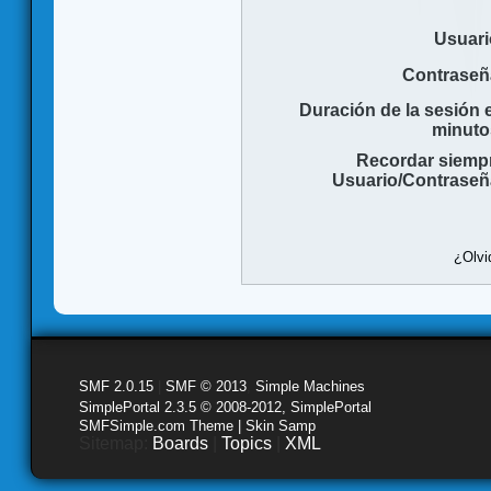
Usuari
Contraseñ
Duración de la sesión 
minuto
Recordar siemp
Usuario/Contraseñ
¿Olvi
SMF 2.0.15
|
SMF © 2013
,
Simple Machines
SimplePortal 2.3.5 © 2008-2012, SimplePortal
SMFSimple.com Theme | Skin Samp
Sitemap:
Boards
|
Topics
|
XML