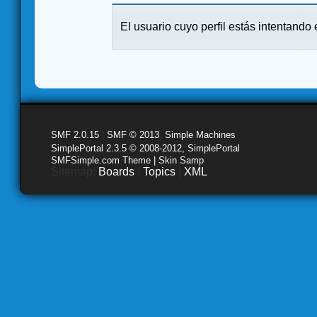
El usuario cuyo perfil estás intentando e
SMF 2.0.15
|
SMF © 2013
,
Simple Machines
SimplePortal 2.3.5 © 2008-2012, SimplePortal
SMFSimple.com Theme | Skin Samp
Sitemap:
Boards
|
Topics
|
XML