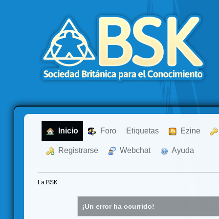
  Inicio
  Foro
Etiquetas
  Ezine
  Registrarse
  Webchat
  Ayuda
La BSK
¡Un error ha ocurrido!