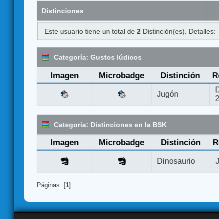
Distinciones
Este usuario tiene un total de
2
Distinción(es). Detalles:
Categoría: Gustos lúdicos
Imagen
Microbadge
Distinción
R
D
Jugón
Categoría: Distinciones en la BSK
Imagen
Microbadge
Distinción
R
Dinosaurio
Páginas: [
1
]