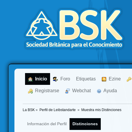
  Inicio
  Foro
Etiquetas
  Ezine
  Registrarse
  Webchat
  Ayuda
La BSK
»
Perfil de Leibstandarte 
»
Muestra mis Distinciones
Información del Perfil
Distinciones