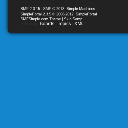
SMF 2.0.15
|
SMF © 2013
,
Simple Machines
SimplePortal 2.3.5 © 2008-2012, SimplePortal
SMFSimple.com Theme | Skin Samp
Sitemap:
Boards
|
Topics
|
XML