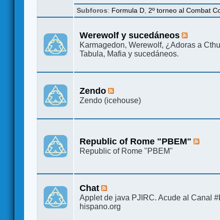
Subforos
:
Formula D
,
2º torneo al Combat 
Werewolf y sucedáneos
Karmagedon, Werewolf, ¿Adoras a Cthu
Tabula, Mafia y sucedáneos.
Zendo
Zendo (icehouse)
Republic of Rome "PBEM"
Republic of Rome "PBEM"
Chat
Applet de java PJIRC. Acude al Canal #b
hispano.org