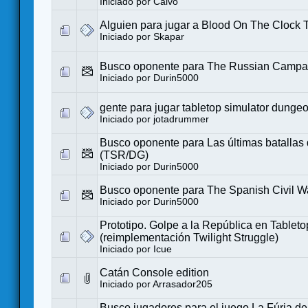
Iniciado por
Calvo
Alguien para jugar a Blood On The Clock 
Iniciado por
Skapar
Busco oponente para The Russian Campa
Iniciado por
Durin5000
gente para jugar tabletop simulator dunge
Iniciado por
jotadrummer
Busco oponente para Las últimas batallas
(TSR/DG)
Iniciado por
Durin5000
Busco oponente para The Spanish Civil W
Iniciado por
Durin5000
Prototipo. Golpe a la República en Tableto
(reimplementación Twilight Struggle)
Iniciado por
Icue
Catán Console edition
Iniciado por
Arrasador205
Busco jugadores para el juego La Fúria de