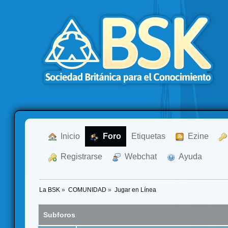
  Inicio
  Foro
Etiquetas
  Ezine
  Registrarse
  Webchat
  Ayuda
La BSK
»
COMUNIDAD
»
Jugar en Línea
Subforos