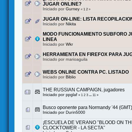
JUGAR ONLINE?
Iniciado por
Gurney
«
1
2
»
JUGAR ON-LINE: LISTA RECOPILACIO
Iniciado por
Nikita
MODO FUNCIONAMIENTO SUBFORO J
LINEA
Iniciado por
Wkr
HERRAMIENTA EN FIREFOX PARA JU
Iniciado por marioaguila
WEBS ONLINE CONTRA PC. LISTADO
Iniciado por
Biblio
THE RUSSIAN CAMPAIGN, jugadores
Iniciado por
ppglaf
«
1
2
3
...
11
»
Busco oponente para Normandy '44 (GMT
Iniciado por
Durin5000
¡ESCUELA DE VERANO "BLOOD ON TH
CLOCKTOWER - LA SECTA"