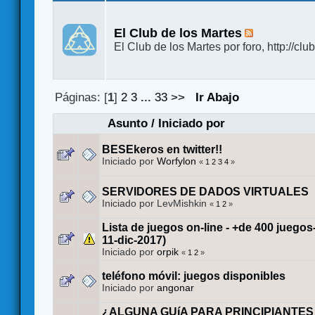
El Club de los Martes
El Club de los Martes por foro, http://cl
Páginas: [
1
]
2
3
...
33
>>
Ir Abajo
Asunto
/
Iniciado por
BESEkeros en twitter!!
Iniciado por
Worfylon
«
1
2
3
4
»
SERVIDORES DE DADOS VIRTUALES
Iniciado por LevMishkin
«
1
2
»
Lista de juegos on-line - +de 400 juegos
11-dic-2017)
Iniciado por
orpik
«
1
2
»
teléfono móvil: juegos disponibles
Iniciado por
angonar
¿ALGUNA GUíA PARA PRINCIPIANTES