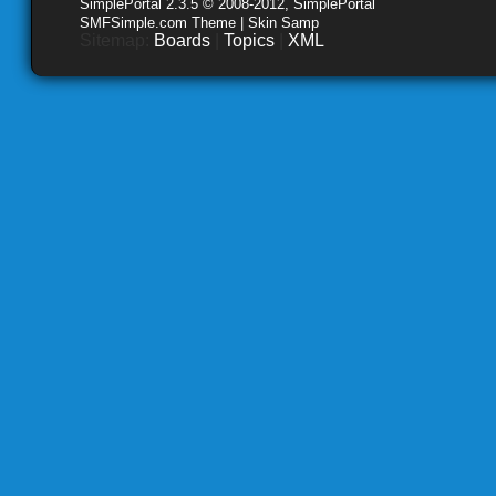
SimplePortal 2.3.5 © 2008-2012, SimplePortal
SMFSimple.com Theme | Skin Samp
Sitemap:
Boards
|
Topics
|
XML