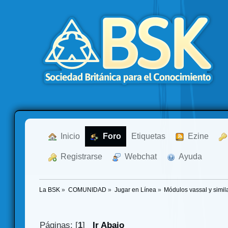
  Inicio
  Foro
Etiquetas
  Ezine
  Registrarse
  Webchat
  Ayuda
La BSK
»
COMUNIDAD
»
Jugar en Línea
»
Módulos vassal y simil
Páginas: [
1
]
Ir Abajo