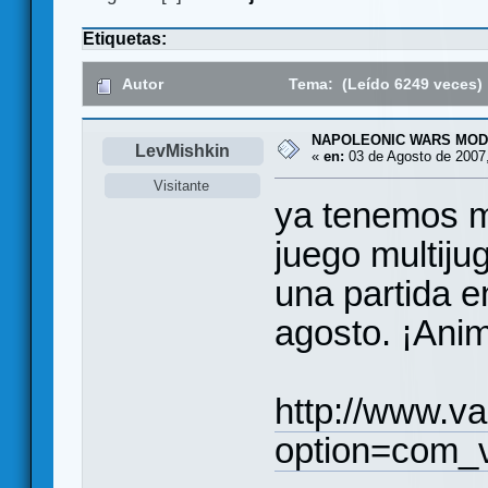
Etiquetas:
Autor
Tema: (Leído 6249 veces)
NAPOLEONIC WARS MOD
LevMishkin
«
en:
03 de Agosto de 2007,
Visitante
ya tenemos m
juego multiju
una partida e
agosto. ¡Ani
http://www.v
option=com_