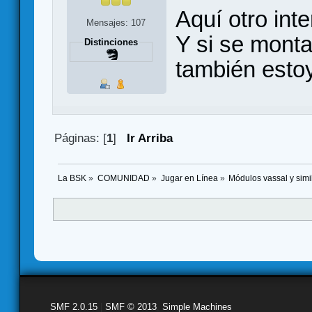
Aquí otro int
Mensajes: 107
Y si se monta
Distinciones
también estoy
Páginas: [
1
]
Ir Arriba
La BSK
»
COMUNIDAD
»
Jugar en Línea
»
Módulos vassal y simi
SMF 2.0.15
|
SMF © 2013
,
Simple Machines