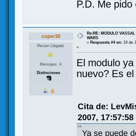
P.D. Me pido 
Re:RE: MODULO VASSAL
coper30
WARS
«
Respuesta #4 en:
19 de J
Recien Llegado
»
El modulo ya 
Mensajes: 4
nuevo? Es el
Distinciones
Cita de: LevMi
2007, 17:57:58
Ya se puede d