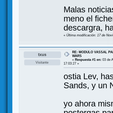
Malas noticias
meno el fiche
descargra, ha
«
Última modificación: 17 de Nov
RE: MODULO VASSAL P
txus
WARS
«
Respuesta #1 en:
03 de A
Visitante
17:03:27 »
ostia Lev, ha
Sands, y un 
yo ahora mism
postergas par