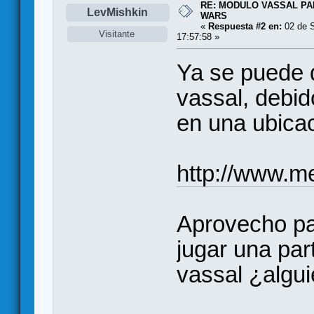
RE: MODULO VASSAL P
LevMishkin
WARS
«
Respuesta #2 en:
02 de S
Visitante
17:57:58 »
Ya se puede 
vassal, debid
en una ubicac
http://www.m
Aprovecho pa
jugar una pa
vassal ¿algu