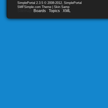
SimplePortal 2.3.5 © 2008-2012, SimplePortal
SMFSimple.com Theme | Skin Samp
Sitemap:
Boards
|
Topics
|
XML