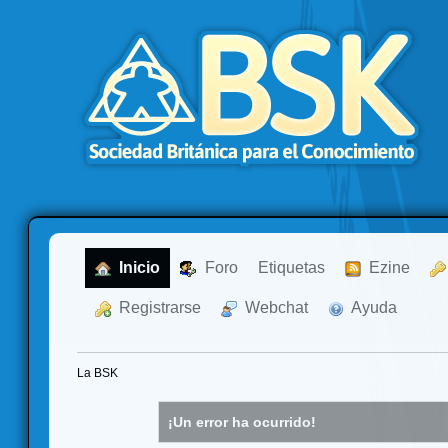
  Inicio
  Foro
Etiquetas
  Ezine
  Registrarse
  Webchat
  Ayuda
La BSK
¡Un error ha ocurrido!