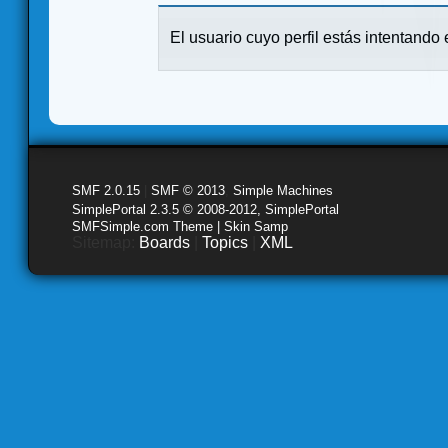
El usuario cuyo perfil estás intentando e
SMF 2.0.15
|
SMF © 2013
,
Simple Machines
SimplePortal 2.3.5 © 2008-2012, SimplePortal
SMFSimple.com Theme | Skin Samp
Sitemap:
Boards
|
Topics
|
XML