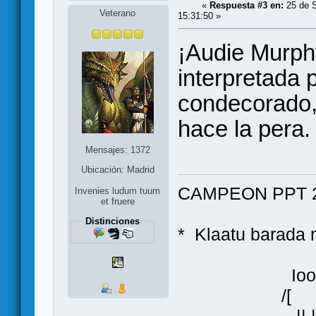
«
Respuesta #3 en:
25 de S
Veterano
15:31:50 »
¡Audie Murphy
interpretada 
condecorado,
hace la pera.
Mensajes: 1372
Ubicación: Madrid
CAMPEON PPT 2
Invenies ludum tuum
et fruere
Distinciones
* Klaatu bara
Ioo
/[ ]\