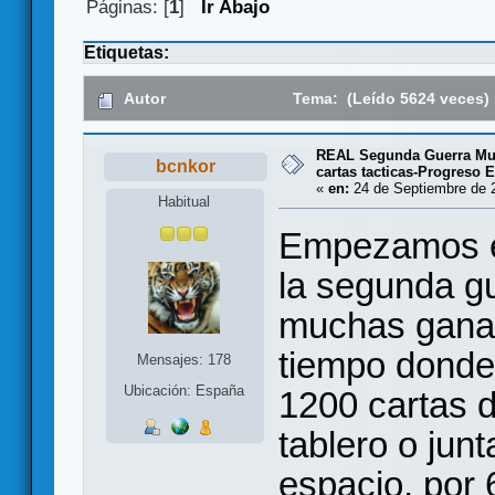
Páginas: [
1
]
Ir Abajo
Etiquetas:
Autor
Tema: (Leído 5624 veces)
REAL Segunda Guerra Mun
bcnkor
cartas tacticas-Progreso
«
en:
24 de Septiembre de 2
Habitual
Empezamos el
la segunda gu
muchas ganas
tiempo donde
Mensajes: 178
Ubicación: España
1200 cartas d
tablero o jun
espacio, por 