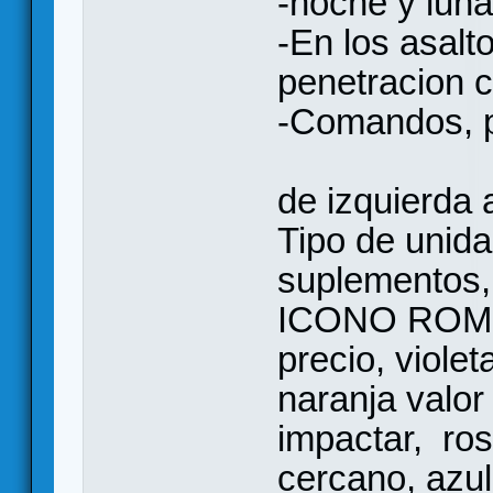
-noche y luna
-En los asalt
penetracion c
-Comandos, p
de izquierda 
Tipo de unid
suplementos,
ICONO ROMBO
precio, viol
naranja valor
impactar, ros
cercano, azu