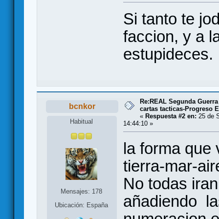
Si tanto te jo
faccion, y a l
estupideces.
Re:REAL Segunda Guerra 
bcnkor
cartas tacticas-Progreso
«
Respuesta #2 en:
25 de S
Habitual
14:44:10 »
la forma que v
tierra-mar-air
No todas iran 
Mensajes: 178
añadiendo la
Ubicación: España
numeracion e