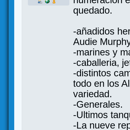
quedado.
-añadidos he
Audie Murphy
-marines y ma
-caballeria, j
-distintos ca
todo en los 
variedad.
-Generales.
-Ultimos tan
-La nueve rep