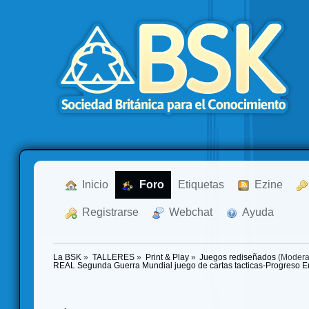
  Inicio
  Foro
Etiquetas
  Ezine
  Registrarse
  Webchat
  Ayuda
La BSK
»
TALLERES
»
Print & Play
»
Juegos rediseñados
(Modera
REAL Segunda Guerra Mundial juego de cartas tacticas-Progreso