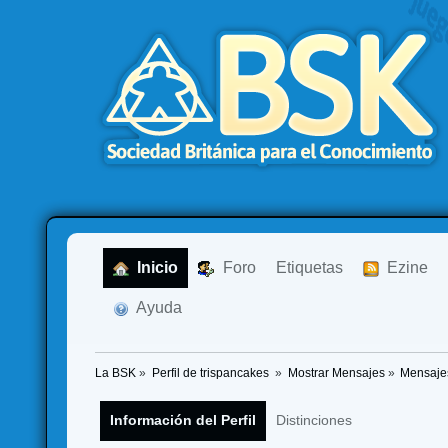
  Inicio
  Foro
Etiquetas
  Ezine
  Ayuda
La BSK
»
Perfil de trispancakes 
»
Mostrar Mensajes
»
Mensaje
Información del Perfil
Distinciones