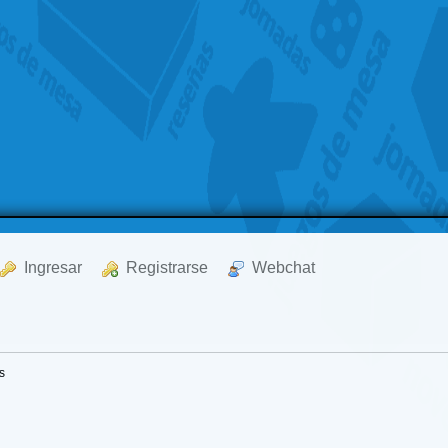
  Ingresar
  Registrarse
  Webchat
s