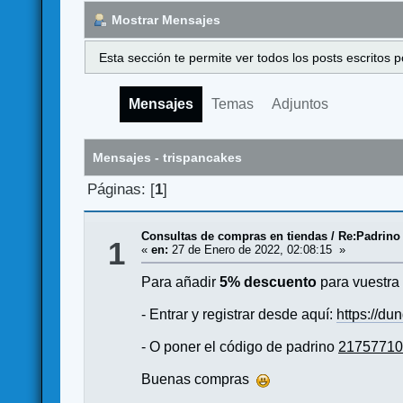
Mostrar Mensajes
Esta sección te permite ver todos los posts escritos
Mensajes
Temas
Adjuntos
Mensajes - trispancakes
Páginas: [
1
]
Consultas de compras en tiendas
/
Re:Padrino
1
«
en:
27 de Enero de 2022, 02:08:15 »
Para añadir
5% descuento
para vuestr
- Entrar y registrar desde aquí:
https://d
- O poner el código de padrino
2175771
Buenas compras