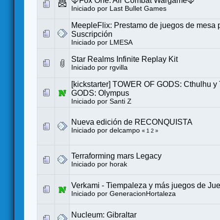
🦊Fox One: Air Combat Wargame🦊
Iniciado por
Last Bullet Games
MeepleFlix: Prestamo de juegos de mesa 
Suscripción
Iniciado por
LMESA
Star Realms Infinite Replay Kit
Iniciado por
rgvilla
[kickstarter] TOWER OF GODS: Cthulhu
GODS: Olympus
Iniciado por
Santi Z
Nueva edición de RECONQUISTA
Iniciado por
delcampo
«
1
2
»
Terraforming mars Legacy
Iniciado por
horak
Verkami - Tiempaleza y más juegos de Ju
Iniciado por
GeneracionHortaleza
Nucleum: Gibraltar