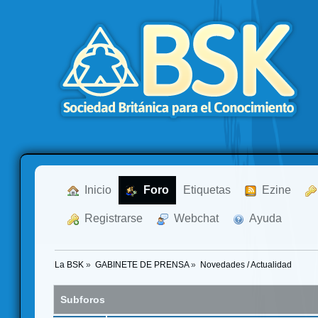
  Inicio
  Foro
Etiquetas
  Ezine
  Registrarse
  Webchat
  Ayuda
La BSK
»
GABINETE DE PRENSA
»
Novedades / Actualidad
Subforos