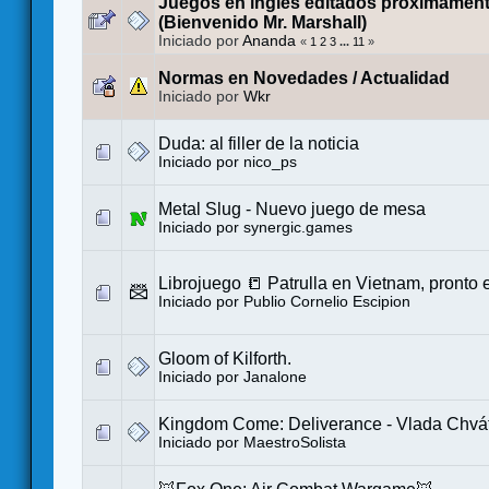
Juegos en inglés editados próximament
(Bienvenido Mr. Marshall)
Iniciado por
Ananda
«
1
2
3
...
11
»
Normas en Novedades / Actualidad
Iniciado por
Wkr
Duda: al filler de la noticia
Iniciado por
nico_ps
Metal Slug - Nuevo juego de mesa
Iniciado por
synergic.games
Librojuego 📒 Patrulla en Vietnam, pronto
Iniciado por
Publio Cornelio Escipion
Gloom of Kilforth.
Iniciado por
Janalone
Kingdom Come: Deliverance - Vlada Chváti
Iniciado por
MaestroSolista