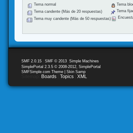
Tema normal
Tema blo
Tema fija
Tema candente (Más de 20 respuestas)
Encuest
Tema muy candente (Más de 50 respuestas)
SMF 2.0.15
|
SMF © 2013
,
Simple Machines
SimplePortal 2.3.5 © 2008-2012, SimplePortal
SMFSimple.com Theme | Skin Samp
Sitemap:
Boards
|
Topics
|
XML