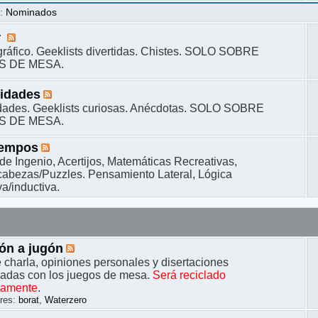
s
:
Nominados
r
ráfico. Geeklists divertidas. Chistes. SOLO SOBRE
S DE MESA.
sidades
dades. Geeklists curiosas. Anécdotas. SOLO SOBRE
S DE MESA.
iempos
de Ingenio, Acertijos, Matemáticas Recreativas,
bezas/Puzzles. Pensamiento Lateral, Lógica
a/inductiva.
ón a jugón
 charla, opiniones personales y disertaciones
nadas con los juegos de mesa.
Será reciclado
camente
.
res:
borat
,
Waterzero