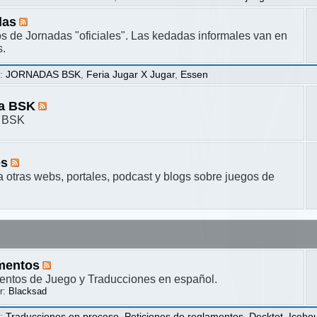
das
s de Jornadas "oficiales". Las kedadas informales van en
s.
s
:
JORNADAS BSK
,
Feria Jugar X Jugar
,
Essen
ta BSK
a BSK
es
a otras webs, portales, podcast y blogs sobre juegos de
mentos
ntos de Juego y Traducciones en español.
r:
Blacksad
s
:
Traducciones en proceso
,
Peticiones de reglamentos
,
Decktet
,
Iceho