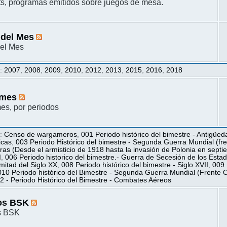
s, programas emitidos sobre juegos de mesa.
 del Mes
el Mes
s
:
2007
,
2008
,
2009
,
2010
,
2012
,
2013
,
2015
,
2016
,
2018
mes
s, por periodos
s
:
Censo de wargameros
,
001 Periodo histórico del bimestre - Antigüed
icas
,
003 Periodo Histórico del bimestre - Segunda Guerra Mundial (fren
ras (Desde el armisticio de 1918 hasta la invasión de Polonia en sept
I
,
006 Periodo historico del bimestre.- Guerra de Secesión de los Esta
itad del Siglo XX
,
008 Periodo histórico del bimestre - Siglo XVII
,
009 
010 Periodo histórico del Bimestre - Segunda Guerra Mundial (Frente O
2 - Periodo Histórico del Bimestre - Combates Aéreos
os BSK
s BSK