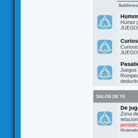
Subforo
Humo
Humor g
JUEGO
Curio
Curiosi
JUEGO
Pasat
Juegos 
Rompeca
deductiv
SALÓN DE TE
De jug
Zona de
relacio
periódi
Moderado