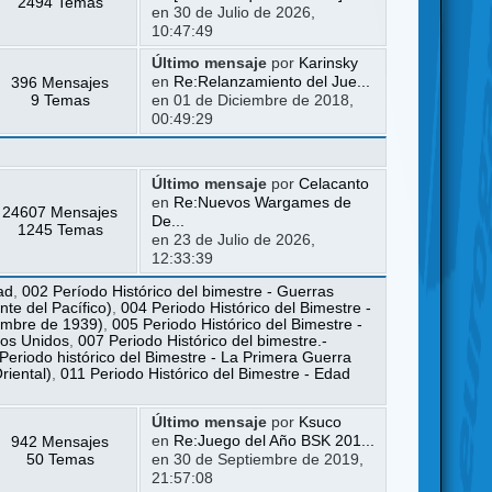
2494 Temas
en 30 de Julio de 2026,
10:47:49
Último mensaje
por
Karinsky
396 Mensajes
en
Re:Relanzamiento del Jue...
9 Temas
en 01 de Diciembre de 2018,
00:49:29
Último mensaje
por
Celacanto
en
Re:Nuevos Wargames de
24607 Mensajes
De...
1245 Temas
en 23 de Julio de 2026,
12:33:39
ad
,
002 Período Histórico del bimestre - Guerras
te del Pacífico)
,
004 Periodo Histórico del Bimestre -
iembre de 1939)
,
005 Periodo Histórico del Bimestre -
dos Unidos
,
007 Periodo Histórico del bimestre.-
Periodo histórico del Bimestre - La Primera Guerra
riental)
,
011 Periodo Histórico del Bimestre - Edad
Último mensaje
por
Ksuco
942 Mensajes
en
Re:Juego del Año BSK 201...
50 Temas
en 30 de Septiembre de 2019,
21:57:08