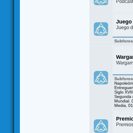
Podcast
Juego
Juego d
Subforo
Warga
Wargame
Subforo
Napoleón
Entreguer
Siglo XVII
Segunda m
Mundial
,
Media
,
01
Premi
Premio