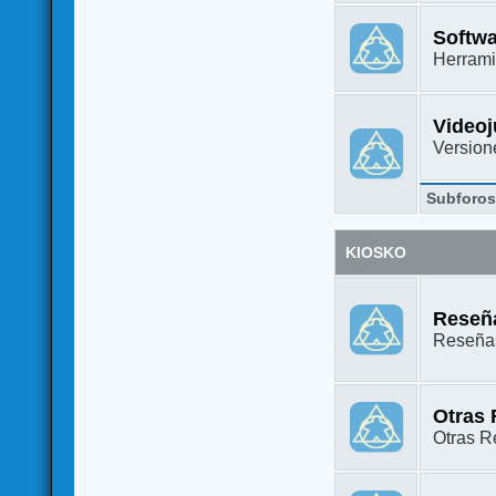
Softw
Herrami
Video
Versione
Subforo
KIOSKO
Reseña
Reseñas
Otras
Otras Re