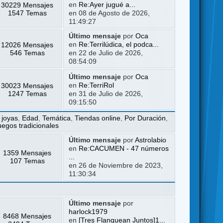
30229 Mensajes
en
Re:Ayer jugué a...
1547 Temas
en 08 de Agosto de 2026,
11:49:27
Último mensaje
por
Oca
12026 Mensajes
en
Re:Terrilúdica, el podca...
546 Temas
en 22 de Julio de 2026,
08:54:09
Último mensaje
por
Oca
30023 Mensajes
en
Re:TerriRol
1247 Temas
en 31 de Julio de 2026,
09:15:50
 joyas
,
Edad
,
Temática
,
Tiendas online
,
Por Duración
,
uegos tradicionales
Último mensaje
por
Astrolabio
en
Re:CACUMEN - 47 números
1359 Mensajes
...
107 Temas
en 26 de Noviembre de 2023,
11:30:34
Último mensaje
por
harlock1979
8468 Mensajes
en
[Tres Flanquean Juntos]1...