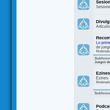
Sesion
Sesione
Divulg
Artículo
Recom
Lo prim
de juego
Moderado
Subforo
Juegos de 
Ezine
Ezines. 
Moderado
Subforo
Podca