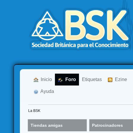
  Inicio
  Foro
Etiquetas
  Ezine
  Ayuda
La BSK
Tiendas amigas
Patrocinadores