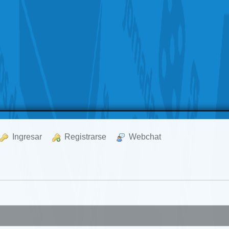
  Ingresar
  Registrarse
  Webchat