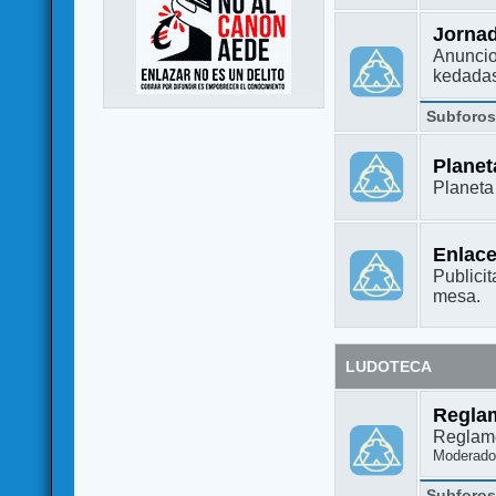
Jorna
Anuncio
kedada
Subforo
Plane
Planet
Enlac
Publicit
mesa.
LUDOTECA
Regla
Reglame
Moderado
Subforo