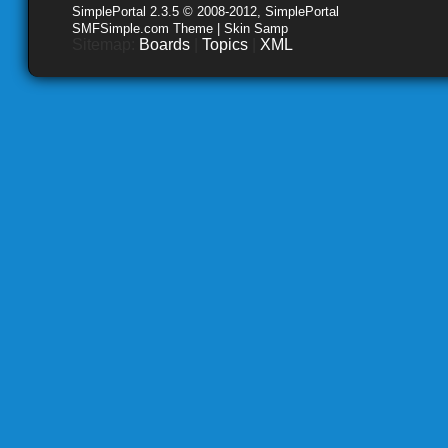
SimplePortal 2.3.5 © 2008-2012, SimplePortal
SMFSimple.com Theme | Skin Samp
Sitemap:
Boards
|
Topics
|
XML