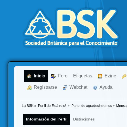
  Inicio
  Foro
Etiquetas
  Ezine
  Registrarse
  Webchat
  Ayuda
La BSK
»
Perfil de Está roto! 
»
Panel de agradecimientos
»
Mensaj
Información del Perfil
Distinciones