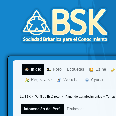
  Inicio
  Foro
Etiquetas
  Ezine
  Registrarse
  Webchat
  Ayuda
La BSK
»
Perfil de Está roto! 
»
Panel de agradecimientos
»
Temas 
Información del Perfil
Distinciones