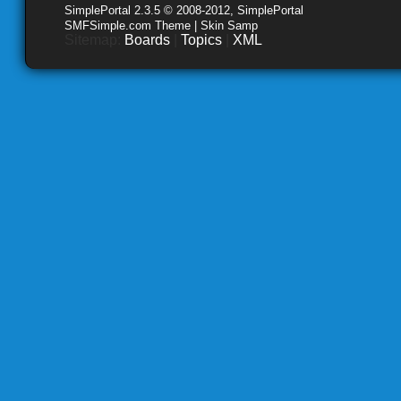
SimplePortal 2.3.5 © 2008-2012, SimplePortal
SMFSimple.com Theme | Skin Samp
Sitemap:
Boards
|
Topics
|
XML