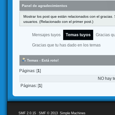
Panel de agradecimientos
Mostrar los post que están relacionados con el gracias.
usuarios. (Relacionado con el primer post.)
Mensajes tuyos
Temas tuyos
Gracias q
Gracias que tu has dado en los temas
Temas - Está roto!
Páginas: [
1
]
NO hay t
Páginas: [
1
]
SMF 2.0.15
|
SMF © 2013
,
Simple Machines