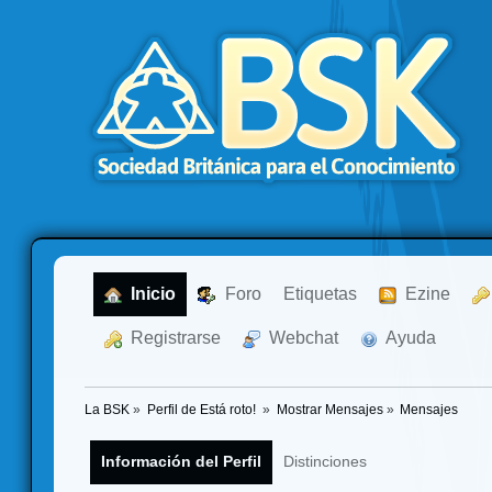
  Inicio
  Foro
Etiquetas
  Ezine
  Registrarse
  Webchat
  Ayuda
La BSK
»
Perfil de Está roto! 
»
Mostrar Mensajes
»
Mensajes
Información del Perfil
Distinciones