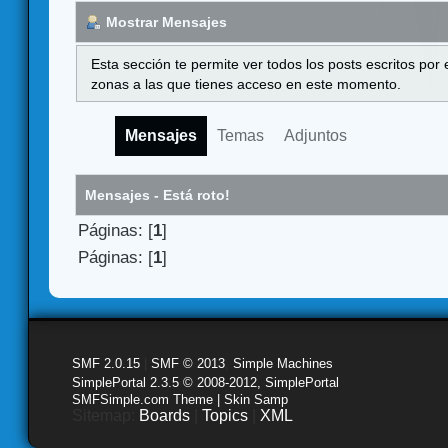
Mostrar Mensajes
Esta sección te permite ver todos los posts escritos por
zonas a las que tienes acceso en este momento.
Mensajes
Temas
Adjuntos
Mensajes - Está roto!
Páginas: [
1
]
Páginas: [
1
]
SMF 2.0.15
|
SMF © 2013
,
Simple Machines
SimplePortal 2.3.5 © 2008-2012, SimplePortal
SMFSimple.com Theme | Skin Samp
Sitemap:
Boards
|
Topics
|
XML