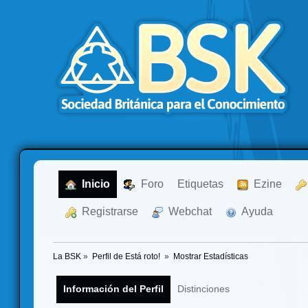
  Inicio
  Foro
Etiquetas
  Ezine
  Registrarse
  Webchat
  Ayuda
La BSK
»
Perfil de Está roto! 
»
Mostrar Estadísticas
Información del Perfil
Distinciones