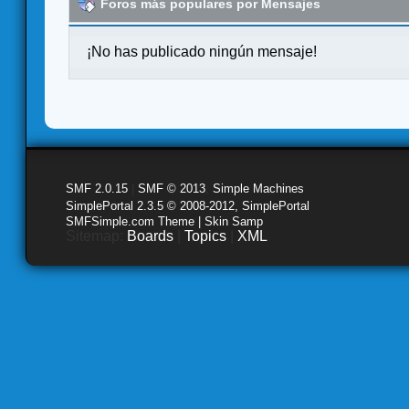
Foros más populares por Mensajes
¡No has publicado ningún mensaje!
SMF 2.0.15
|
SMF © 2013
,
Simple Machines
SimplePortal 2.3.5 © 2008-2012, SimplePortal
SMFSimple.com Theme | Skin Samp
Sitemap:
Boards
|
Topics
|
XML