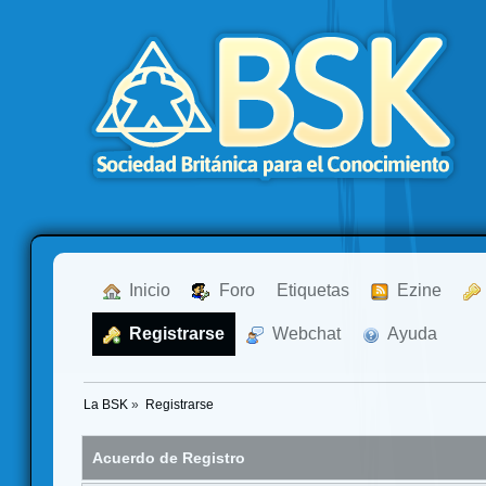
  Inicio
  Foro
Etiquetas
  Ezine
  Registrarse
  Webchat
  Ayuda
La BSK
»
Registrarse
Acuerdo de Registro