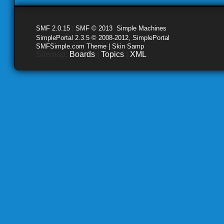
SMF 2.0.15
|
SMF © 2013
,
Simple Machines
SimplePortal 2.3.5 © 2008-2012, SimplePortal
SMFSimple.com Theme | Skin Samp
Sitemap:
Boards
|
Topics
|
XML