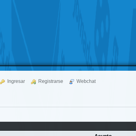
  Ingresar
  Registrarse
  Webchat