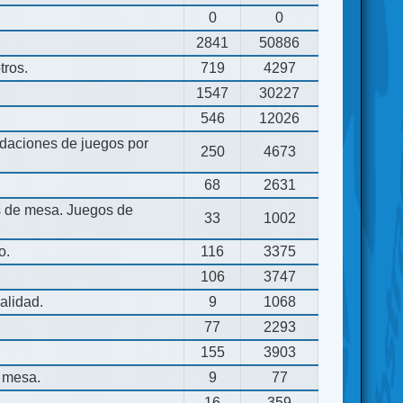
0
0
2841
50886
tros.
719
4297
1547
30227
546
12026
aciones de juegos por
250
4673
68
2631
os de mesa. Juegos de
33
1002
o.
116
3375
106
3747
alidad.
9
1068
77
2293
155
3903
 mesa.
9
77
16
359