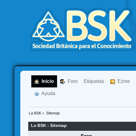
  Inicio
  Foro
Etiquetas
  Ezine
  Ayuda
La BSK
»
Sitemap
La BSK - Sitemap