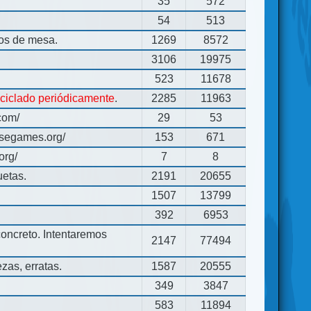
35
572
54
513
gos de mesa.
1269
8572
3106
19975
523
11678
eciclado periódicamente
.
2285
11963
com/
29
53
usegames.org/
153
671
org/
7
8
uetas.
2191
20655
1507
13799
392
6953
concreto. Intentaremos
2147
77494
zas, erratas.
1587
20555
349
3847
583
11894