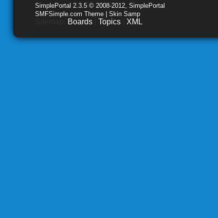
SimplePortal 2.3.5 © 2008-2012, SimplePortal
SMFSimple.com Theme | Skin Samp
Sitemap:
Boards
|
Topics
|
XML