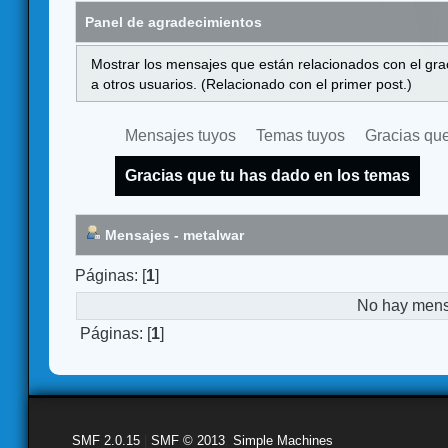
Panel de agradecimientos
Mostrar los mensajes que están relacionados con el gra
a otros usuarios. (Relacionado con el primer post.)
Mensajes tuyos
Temas tuyos
Gracias que
Gracias que tu has dado en los temas
Mensajes - metalwar
Páginas: [
1
]
No hay mensa
Páginas: [
1
]
SMF 2.0.15
|
SMF © 2013
,
Simple Machines