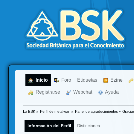
  Inicio
  Foro
Etiquetas
  Ezine
  Registrarse
  Webchat
  Ayuda
La BSK
»
Perfil de metalwar 
»
Panel de agradecimientos
»
Gracia
Información del Perfil
Distinciones