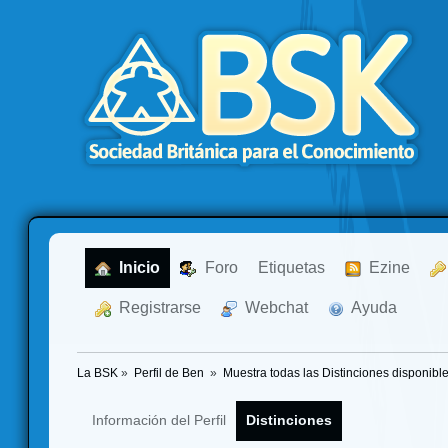
  Inicio
  Foro
Etiquetas
  Ezine
  Registrarse
  Webchat
  Ayuda
La BSK
»
Perfil de Ben 
»
Muestra todas las Distinciones disponibl
Información del Perfil
Distinciones