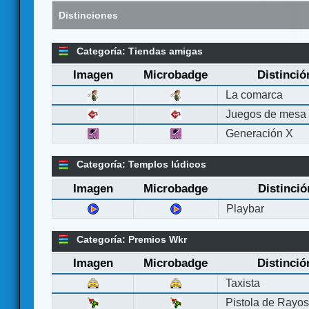
Distinciones
Categoría: Tiendas amigas
Imagen
Microbadge
Distinció
La comarca
Juegos de mesa
Generación X
Categoría: Templos lúdicos
Imagen
Microbadge
Distinció
Playbar
Categoría: Premios Wkr
Imagen
Microbadge
Distinció
Taxista
Pistola de Rayo