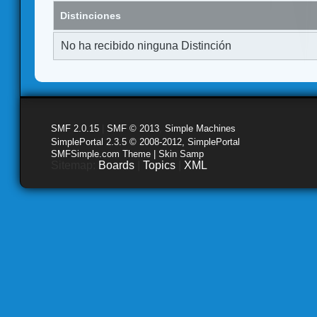
Distinciones
No ha recibido ninguna Distinción
SMF 2.0.15
|
SMF © 2013
,
Simple Machines
SimplePortal 2.3.5 © 2008-2012, SimplePortal
SMFSimple.com Theme | Skin Samp
Sitemap:
Boards
|
Topics
|
XML