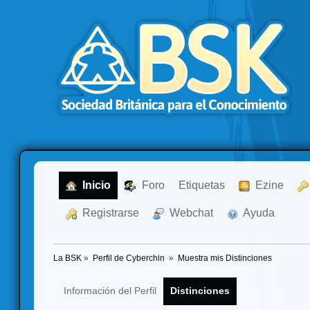
  Inicio
  Foro
Etiquetas
  Ezine
  Registrarse
  Webchat
  Ayuda
La BSK
»
Perfil de Cyberchin 
»
Muestra mis Distinciones
Información del Perfil
Distinciones