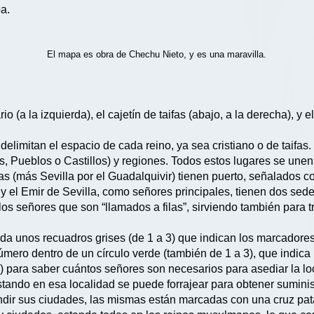
a.
El mapa es obra de Chechu Nieto, y es una maravilla.
o (a la izquierda), el cajetín de taifas (abajo, a la derecha), y
elimitan el espacio de cada reino, ya sea cristiano o de taifas
, Pueblos o Castillos) y regiones. Todos estos lugares se unen 
s (más Sevilla por el Guadalquivir) tienen puerto, señalados c
y el Emir de Sevilla, como señores principales, tienen dos sed
s señores que son “llamados a filas”, sirviendo también para t
da unos recuadros grises (de 1 a 3) que indican los marcadore
mero dentro de un círculo verde (también de 1 a 3), que indica
) para saber cuántos señores son necesarios para asediar la loc
stando en esa localidad se puede forrajear para obtener suminis
ndir sus ciudades, las mismas están marcadas con una cruz patad