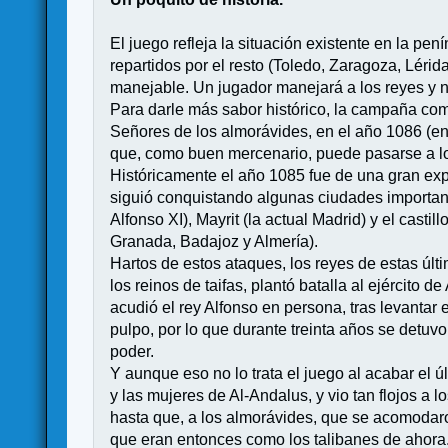
El juego refleja la situación existente en la pen
repartidos por el resto (Toledo, Zaragoza, Lérid
manejable. Un jugador manejará a los reyes y n
Para darle más sabor histórico, la campaña comi
Señores de los almorávides, en el año 1086 (e
que, como buen mercenario, puede pasarse a los
Históricamente el año 1085 fue de una gran expan
siguió conquistando algunas ciudades important
Alfonso XI), Mayrit (la actual Madrid) y el casti
Granada, Badajoz y Almería).
Hartos de estos ataques, los reyes de estas últi
los reinos de taifas, plantó batalla al ejército
acudió el rey Alfonso en persona, tras levantar e
pulpo, por lo que durante treinta años se detuv
poder.
Y aunque eso no lo trata el juego al acabar el úl
y las mujeres de Al-Andalus, y vio tan flojos a 
hasta que, a los almorávides, que se acomodaro
que eran entonces como los talibanes de ahora