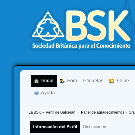
  Inicio
  Foro
Etiquetas
  Ezine
  Ayuda
La BSK
»
Perfil de Galcerán 
»
Panel de agradecimientos
»
Gra
Información del Perfil
Distinciones