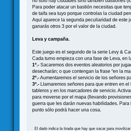
no sólo hay ciudades sino también bastiones (for
Para poder atacar un bastión necesitas que ten
de taifa sea tuyo porque controlas la ciudad per
Aquí aparece la segunda peculiaridad de este jue
ganarás otros 3 por el valor de la ciudad.
Leva y campaña.
Este juego es el segundo de la serie Levy & Ca
Cada turno empieza con una fase de Leva, en l
1º.-
Sacaremos dos eventos aleatorios por jugad
desecharán; o que contengan la frase “en la ma
2º.-
Aumentaremos el servicio de los señores p
3º.-
Llamaremos señores para que entren en el t
tableros y en los marcadores de servicio. Acti
para moverse por el mapa (llevando provisiones
guerra que les darán nuevas habilidades. Para 
punto sólo podrá hacer una cosa.
El dado indica la tirada que hay que sacar para moviliza