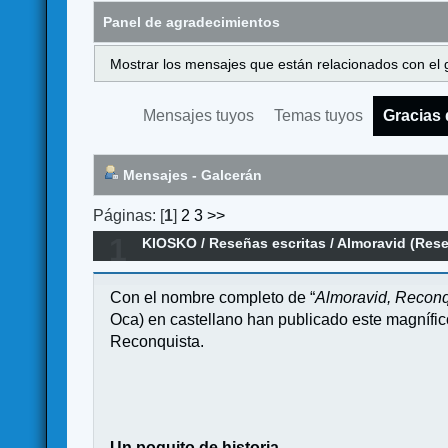
Panel de agradecimientos
Mostrar los mensajes que están relacionados con el 
Mensajes tuyos
Temas tuyos
Gracias 
Mensajes - Galcerán
Páginas: [
1
]
2
3
>>
1
KIOSKO
/
Reseñas escritas
/
Almoravid (Res
Con el nombre completo de “
Almoravid, Reconq
Oca) en castellano han publicado este magnífi
Reconquista.
Un poquito de historia.