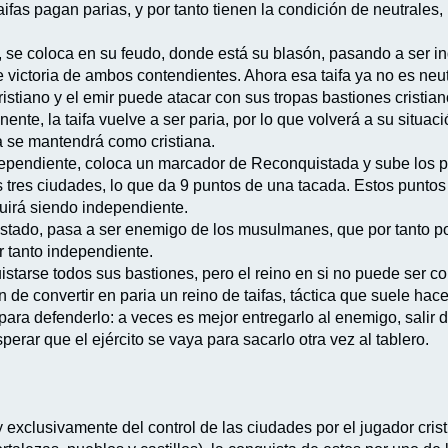
 taifas pagan parias, y por tanto tienen la condición de neutrale
se coloca en su feudo, donde está su blasón, pasando a ser in
 victoria de ambos contendientes. Ahora esa taifa ya no es neu
istiano y el emir puede atacar con sus tropas bastiones cristian
nte, la taifa vuelve a ser paria, por lo que volverá a su situaci
a se mantendrá como cristiana.
independiente, coloca un marcador de Reconquistada y sube los p
s tres ciudades, lo que da 9 puntos de una tacada. Estos puntos
eguirá siendo independiente.
stado, pasa a ser enemigo de los musulmanes, que por tanto pod
 tanto independiente.
istarse todos sus bastiones, pero el reino en si no puede ser c
 de convertir en paria un reino de taifas, táctica que suele ha
s para defenderlo: a veces es mejor entregarlo al enemigo, salir
erar que el ejército se vaya para sacarlo otra vez al tablero.
 y exclusivamente del control de las ciudades por el jugador cr