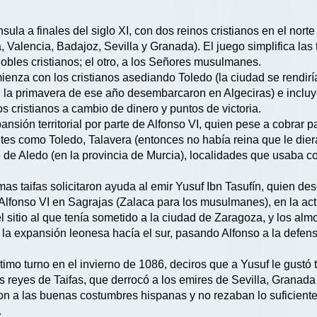
ínsula a finales del siglo XI, con dos reinos cristianos en el nor
a, Valencia, Badajoz, Sevilla y Granada). El juego simplifica la
obles cristianos; el otro, a los Señores musulmanes.
enza con los cristianos asediando Toledo (la ciudad se rendirí
n la primavera de ese año desembarcaron en Algeciras) e inclu
 cristianos a cambio de dinero y puntos de victoria.
sión territorial por parte de Alfonso VI, quien pese a cobrar pa
es como Toledo, Talavera (entonces no había reina que le diera 
llo de Aledo (en la provincia de Murcia), localidades que usaba c
mas taifas solicitaron ayuda al emir Yusuf Ibn Tasufín, quien des
 de Alfonso VI en Sagrajas (Zalaca para los musulmanes), en la ac
l sitio al que tenía sometido a la ciudad de Zaragoza, y los almor
o la expansión leonesa hacía el sur, pasando Alfonso a la defen
timo turno en el invierno de 1086, deciros que a Yusuf le gustó ta
los reyes de Taifas, que derrocó a los emires de Sevilla, Granad
n a las buenas costumbres hispanas y no rezaban lo suficiente
.