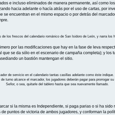
zados e incluso eliminados de manera permanente, así como los 
ando hacia adelante o hacía atrás por el uso de cartas, por in
que se encuentran en el mismo espacio o por detrás del marcado
mpre.
s de los frescos del calendario románico de San Isidoro de León, y narra los 
imero por las modificaciones que hay en la fase de leva respecto
 que se da sólo en el escenario de campaña completa); y los tur
sediando un bastión mantengan el sitio.
r de servicio en el calendario tantas casillas adelante como éste indique. 
de turno alcance el marcador, los jugadores deberán pagar para prorrogar su s
Señor, o sea, quitarle del tablero hasta que sea nuevamente llamado.
rcar si la misma es Independiente, si paga parias o si ha sido 
 de puntos de victoria de ambos jugadores, y conforman la políti