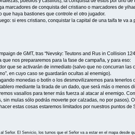
talezas, pueblos y castillos), la conquista de estos por uno de 
ga marcadores de conquista del cristiano o marcadores de yiha
o que haya bastiones que controle el otro jugador.
go: si eres cristiano, conquistar la capital de una taifa te va 
mpaign de GMT, tras “Nevsky: Teutons and Rus in Collision 124
a que nos prepararemos para la fase de campaña, y para eso:
or que se activarán de inmediato (salvo que no concurran las c
no”, en cuyo caso se guardarán ocultas al enemigo).
agando monedas o botín o los desmovilizaremos para tenerlos 
ablero mediante la tirada de un dado, que será más o menos difí
varemos vasallos para tener más fuerza al atacar al enemigo. C
, sin mulas sólo podrás moverte por calzadas, no por pasos). 
hacer estas cosas estaremos limitados por nuestros puntos de S
r al Señor. El Servicio, los turnos que el Señor va a estar en el mapa desde q