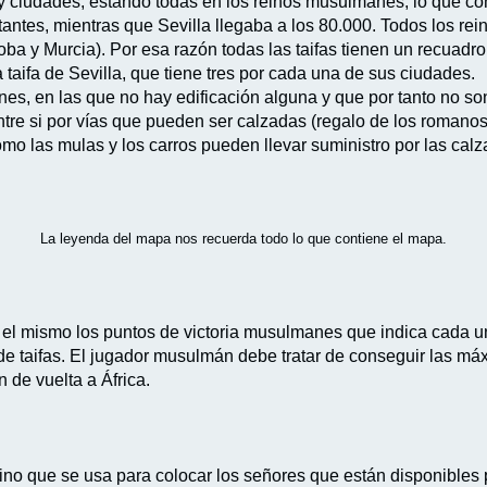
y ciudades, estando todas en los reinos musulmanes, lo que conc
ntes, mientras que Sevilla llegaba a los 80.000. Todos los rein
rdoba y Murcia). Por esa razón todas las taifas tienen un recuadr
 taifa de Sevilla, que tiene tres por cada una de sus ciudades.
s, en las que no hay edificación alguna y que por tanto no son
ntre si por vías que pueden ser calzadas (regalo de los romano
omo las mulas y los carros pueden llevar suministro por las calz
La leyenda del mapa nos recuerda todo lo que contiene el mapa.
en el mismo los puntos de victoria musulmanes que indica cada u
 de taifas. El jugador musulmán debe tratar de conseguir las 
 de vuelta a África.
sino que se usa para colocar los señores que están disponibles