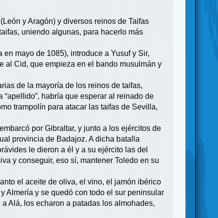
te (León y Aragón) y diversos reinos de Taifas
s taifas, uniendo algunas, para hacerlo más
a en mayo de 1085), introduce a Yusuf y Sir,
ye al Cid, que empieza en el bando musulmán y
rias de la mayoría de los reinos de taifas,
“apellido”, habría que esperar al reinado de
omo trampolín para atacar las taifas de Sevilla,
embarcó por Gibraltar, y junto a los ejércitos de
tual provincia de Badajoz. A dicha batalla
ávides le dieron a él y a su ejército las del
siva y conseguir, eso sí, mantener Toledo en su
nto el aceite de oliva, el vino, el jamón ibérico
a y Almería y se quedó con todo el sur peninsular
 a Alá, los echaron a patadas los almohades,