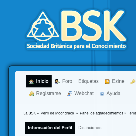
  Inicio
  Foro
Etiquetas
  Ezine
  Registrarse
  Webchat
  Ayuda
La BSK
»
Perfil de Moondraco 
»
Panel de agradecimientos
»
Tema
Información del Perfil
Distinciones