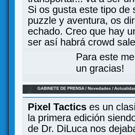
Si os gusta este tipo de 
puzzle y aventura, os di
echado. Creo que hay u
ser así habrá crowd sal
Para este me
un gracias!
2
GABINETE DE PRENSA
/
Novedades / Actualida
99
Pixel Tactics
es un clas
la primera edición siend
de Dr. DiLuca nos deja