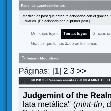
Panel de agradecimientos
Mostrar los post que están relacionados con el gracias.
usuarios. (Relacionado con el primer post.)
Mensajes tuyos
Temas tuyos
Gracias q
Gracias que tu has dado en los temas
Temas - Moondraco
Páginas: [
1
]
2
3
>>
1
KIOSKO
/
Reseñas escritas
/
JUDGEMINT OF TH
Judgemint of the Real
lata metálica" (
mint-tin
, 