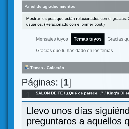
Panel de agradecimientos
Mostrar los post que están relacionados con el gracias.
usuarios. (Relacionado con el primer post.)
Mensajes tuyos
Temas tuyos
Gracias q
Gracias que tu has dado en los temas
Temas - Galcerán
Páginas: [
1
]
1
SALÓN DE TE
/
¿Qué os parece...?
/
King's Dil
Llevo unos días siguiénd
preguntaros a aquellos 