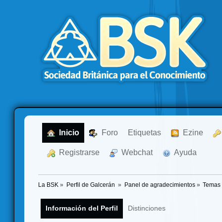
  Inicio
  Foro
Etiquetas
  Ezine
  Registrarse
  Webchat
  Ayuda
La BSK
»
Perfil de Galcerán 
»
Panel de agradecimientos
»
Temas 
Información del Perfil
Distinciones