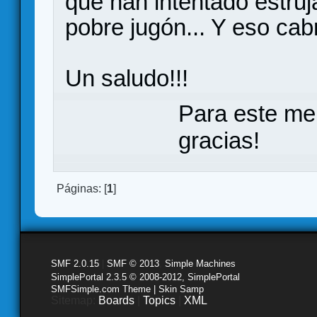
que han intentado estruja
pobre jugón... Y eso cab
Un saludo!!!
Para este me
gracias!
Páginas: [
1
]
SMF 2.0.15
|
SMF © 2013
,
Simple Machines
SimplePortal 2.3.5 © 2008-2012, SimplePortal
SMFSimple.com Theme | Skin Samp
Sitemap:
Boards
|
Topics
|
XML