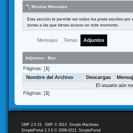
Mostrar Mensajes
Esta sección te permite ver todos los posts escritos por
zonas a las que tienes acceso en este momento.
Mensajes
Temas
Adjuntos
Adjuntos - Ben
Páginas: [
1
]
Nombre del Archivo
Descargas
Mensa
El usuario aún no
Páginas: [
1
]
SMF 2.0.15
|
SMF © 2013
,
Simple Machines
SimplePortal 2.3.5 © 2008-2012, SimplePortal