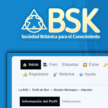
  Inicio
  Foro
Etiquetas
  Ezine
  Registrarse
  Webchat
  Ayuda
La BSK
»
Perfil de Ben 
»
Mostrar Mensajes
»
Adjuntos
Información del Perfil
Distinciones