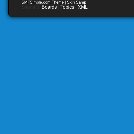
SMFSimple.com Theme | Skin Samp
Sitemap:
Boards
|
Topics
|
XML