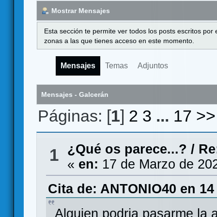
Mostrar Mensajes
Esta sección te permite ver todos los posts escritos por
zonas a las que tienes acceso en este momento.
Mensajes
Temas
Adjuntos
Mensajes - Galcerán
Páginas: [
1
]
2
3
...
17
>>
¿Qué os parece...?
/
Re
1
«
en:
17 de Marzo de 202
Cita de: ANTONIO40 en 14 
Alguien podria pasarme la a