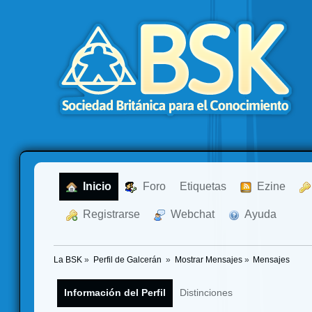
  Inicio
  Foro
Etiquetas
  Ezine
  Registrarse
  Webchat
  Ayuda
La BSK
»
Perfil de Galcerán 
»
Mostrar Mensajes
»
Mensajes
Información del Perfil
Distinciones