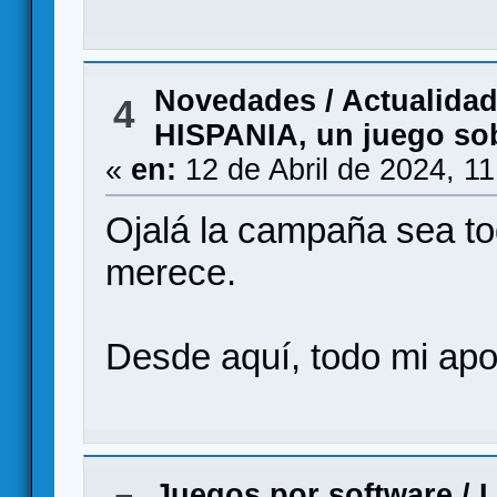
Novedades / Actualida
4
HISPANIA, un juego so
«
en:
12 de Abril de 2024, 1
Ojalá la campaña sea tod
merece.
Desde aquí, todo mi apo
Juegos por software
/
L