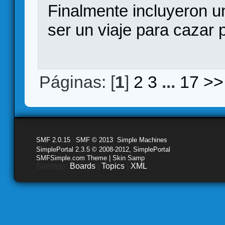
Finalmente incluyeron u
ser un viaje para cazar p
Páginas: [
1
]
2
3
...
17
>>
SMF 2.0.15
|
SMF © 2013
,
Simple Machines
SimplePortal 2.3.5 © 2008-2012, SimplePortal
SMFSimple.com Theme | Skin Samp
Sitemap:
Boards
|
Topics
|
XML