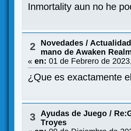
Inmortality aun no he p
Novedades / Actualida
2
mano de Awaken Realms
«
en:
01 de Febrero de 2023
¿Que es exactamente e
Ayudas de Juego
/
Re:G
3
Troyes