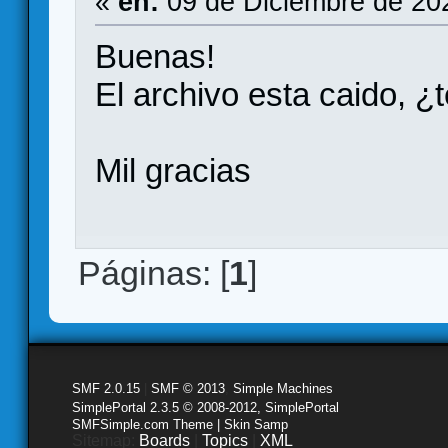
«
en:
09 de Diciembre de 20
Buenas!
El archivo esta caido, ¿t
Mil gracias
Páginas: [
1
]
SMF 2.0.15
|
SMF © 2013
,
Simple Machines
SimplePortal 2.3.5 © 2008-2012, SimplePortal
SMFSimple.com Theme | Skin Samp
Sitemap:
Boards
|
Topics
|
XML