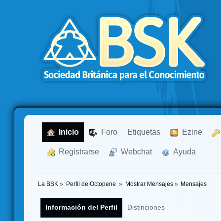
  Inicio
  Foro
Etiquetas
  Ezine
  Registrarse
  Webchat
  Ayuda
La BSK
»
Perfil de Octopene 
»
Mostrar Mensajes
»
Mensajes
Información del Perfil
Distinciones