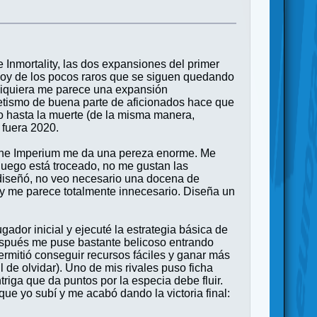
 Inmortality, las dos expansiones del primer
 soy de los pocos raros que se siguen quedando
 siquiera me parece una expansión
letismo de buena parte de aficionados hace que
o hasta la muerte (de la misma manera,
 fuera 2020.
Dune Imperium me da una pereza enorme. Me
uego está troceado, no me gustan las
diseñó, no veo necesario una docena de
s y me parece totalmente innecesario. Diseña un
ugador inicial y ejecuté la estrategia básica de
espués me puse bastante belicoso entrando
ermitió conseguir recursos fáciles y ganar más
 de olvidar). Uno de mis rivales puso ficha
ntriga que da puntos por la especia debe fluir.
ue yo subí y me acabó dando la victoria final: