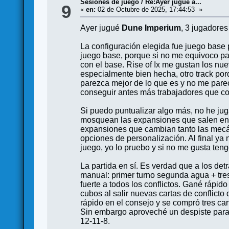
Sesiones de juego
/
Re:Ayer jugué a...
9
«
en:
02 de Octubre de 2025, 17:44:53 »
Ayer jugué
Dune Imperium
, 3 jugadores
La configuración elegida fue juego base 
juego base, porque si no me equivoco pa
con el base. Rise of Ix me gustan los nu
especialmente bien hecha, otro track po
parezca mejor de lo que es y no me pare
conseguir antes más trabajadores que col
Si puedo puntualizar algo más, no he j
mosquean las expansiones que salen en 
expansiones que cambian tanto las mecán
opciones de personalización. Al final ya
juego, yo lo pruebo y si no me gusta tengo
La partida en sí. Es verdad que a los detr
manual: primer turno segunda agua + tre
fuerte a todos los conflictos. Gané rápid
cubos al salir nuevas cartas de conflicto
rápido en el consejo y se compró tres cart
Sin embargo aproveché un despiste para ad
12-11-8.