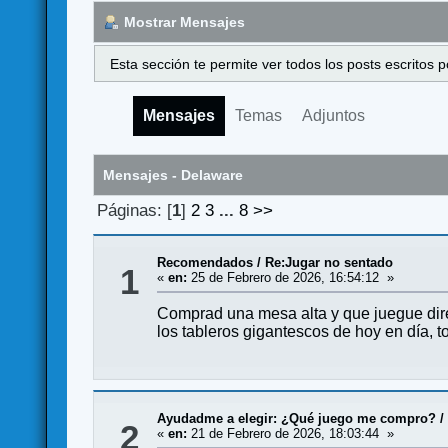
Mostrar Mensajes
Esta sección te permite ver todos los posts escritos
Mensajes
Temas
Adjuntos
Mensajes - Delaware
Páginas: [
1
]
2
3
...
8
>>
Recomendados
/
Re:Jugar no sentado
1
«
en:
25 de Febrero de 2026, 16:54:12 »
Comprad una mesa alta y que juegue dire
los tableros gigantescos de hoy en día, 
Ayudadme a elegir: ¿Qué juego me compro?
2
«
en:
21 de Febrero de 2026, 18:03:44 »