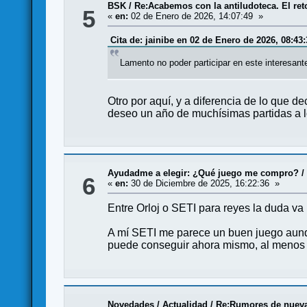
BSK
/
Re:Acabemos con la antiludoteca. El ret
5
«
en:
02 de Enero de 2026, 14:07:49 »
Cita de: jainibe en 02 de Enero de 2026, 08:43:
Lamento no poder participar en este interesant
Otro por aquí, y a diferencia de lo que 
deseo un año de muchísimas partidas a l
Ayudadme a elegir: ¿Qué juego me compro?
6
«
en:
30 de Diciembre de 2025, 16:22:36 »
Entre Orloj o SETI para reyes la duda va 
A mí SETI me parece un buen juego aunqu
puede conseguir ahora mismo, al menos e
Novedades / Actualidad
/
Re:Rumores de nueva