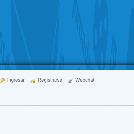
  Ingresar
  Registrarse
  Webchat