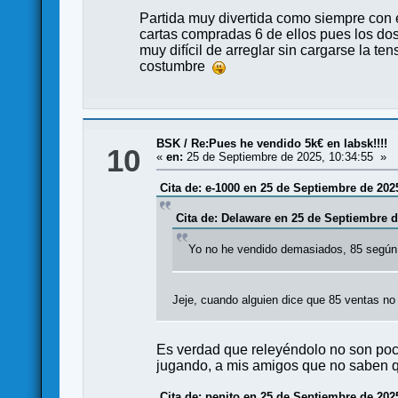
Partida muy divertida como siempre con est
cartas compradas 6 de ellos pues los dos 
muy difícil de arreglar sin cargarse la ten
costumbre
BSK
/
Re:Pues he vendido 5k€ en labsk!!!!
10
«
en:
25 de Septiembre de 2025, 10:34:55 »
Cita de: e-1000 en 25 de Septiembre de 2025
Cita de: Delaware en 25 de Septiembre d
Yo no he vendido demasiados, 85 según
Jeje, cuando alguien dice que 85 ventas n
Es verdad que releyéndolo no son poco
jugando, a mis amigos que no saben q
Cita de: penito en 25 de Septiembre de 2025