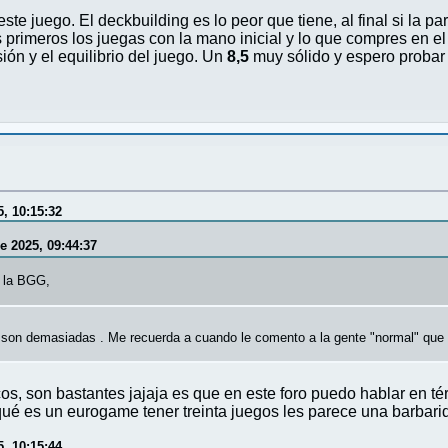
e juego. El deckbuilding es lo peor que tiene, al final si la par
primeros los juegas con la mano inicial y lo que compres en el 
sión y el equilibrio del juego. Un
8,5
muy sólido y espero probar 
, 10:15:32
e 2025, 09:44:37
 la BGG,
o son demasiadas . Me recuerda a cuando le comento a la gente "normal" que
s, son bastantes jajaja es que en este foro puedo hablar en tér
ué es un eurogame tener treinta juegos les parece una barbar
, 10:15:44