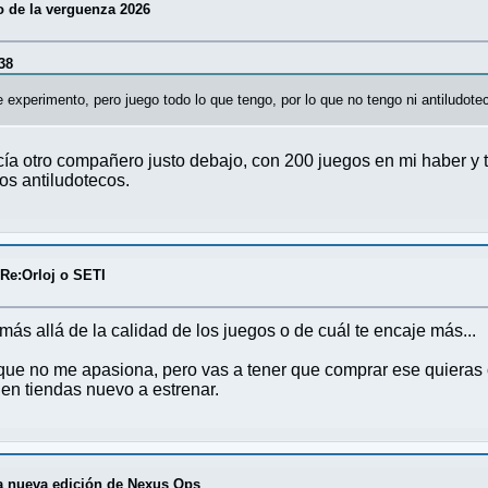
o de la verguenza 2026
38
e experimento, pero juego todo lo que tengo, por lo que no tengo ni antiludote
decía otro compañero justo debajo, con 200 juegos en mi haber y
os antiludotecos.
/
Re:Orloj o SETI
más allá de la calidad de los juegos o de cuál te encaje más...
e no me apasiona, pero vas a tener que comprar ese quieras o
n tiendas nuevo a estrenar.
 nueva edición de Nexus Ops