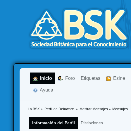
  Inicio
  Foro
Etiquetas
  Ezine
  Ayuda
La BSK
»
Perfil de Delaware 
»
Mostrar Mensajes
»
Mensajes
Información del Perfil
Distinciones