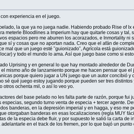
 con experiencia en el juego.
pelado, la que ya no juega nadie. Habiendo probado Rise of Ix e
ra meterle Bloodlines a Imperium hay que quitarle cosas y tal,
evos espacios pero me aburren los acorazados, e Inmortality ni
rque sí y cosas que no aportan nada. Creo que el afán de comp
ce mal que un juego esté "guionizado", Agrícola está guionizad
ocar) y todo el mundo lo ama. Así que juego base como si esto
ugado Uprising y en general lo que hay montado alrededor de 
el mismo año de lanzamiento porque me hacen pensar que el j
icas porque quiero jugar a UN juego que un autor concibió y 
 no sé qué juego estoy jugando porque pueden ser tres distinto
 otros ochenta mil, o así lo veo yo.
actores del base pelado no les falta parte de razón, porque fui j
s especias, segundo turno venta de especia + tercer agente. D
o dos banderas, en la depresión imperial y en hagga, y eso me p
 que otorgaban banderas en esas localizaciones (regla MUY fácil
as de la especia debe fluir, y por supuesto le salió la carta de i
elantarle en el track de los fremen, por lo que bajó un punto q