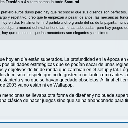
lta Tensión
a 4 y terminamos la tarde
Samurai
, prefiero euros duros pero hay que reconocer que sus diseños son perfectos. 
argo y repetitivo, creo que le empiezan a pesar los años, las mecánicas func
hoy en día. Finalmente mi 3 partida a otro grande del sr. de la pajarita, nun
 que dejar a merced del rival si tiene las fichas adecuadas, pero hay juegos 
, hay que reconocer que las mecánicas son elegantes y sublimes
 que hoy en día están superados. La profundidad en la época en
as posibilidades estratégicas que se podían sacar de unas regla
os y objetivos de fin de ronda que cambian en el setup y tal. 
os lo mismo, respeto que no te gusten o no tanto como antes, 
 estantería y no que se hayan quedado obsoletos. Al final el tie
s de 2003 ya no están ni en Wallapop.
e mencionas se llevaba otra forma de diseñar y no puede supera
a clásica de hacer juegos sino que se ha abandonado para tira