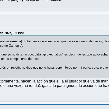
de 2025, 19:15:00
misma semana). Totalmente de acuerdo en que no es un juego de bazas; desde 
 (como Carnegie).
e yo no diría táctico, diría 'aprovechativo'; es decir, tienes que aprovechar l
r por los compañeros de mesa.
és en repetir; no digo que no lo haga, pero interés por mi parte, cero; prefie
atoriamente, hacen la acción que elija el jugador que va de ma
solo una vez(una ronda), gastarla para ignorar la acción que ha