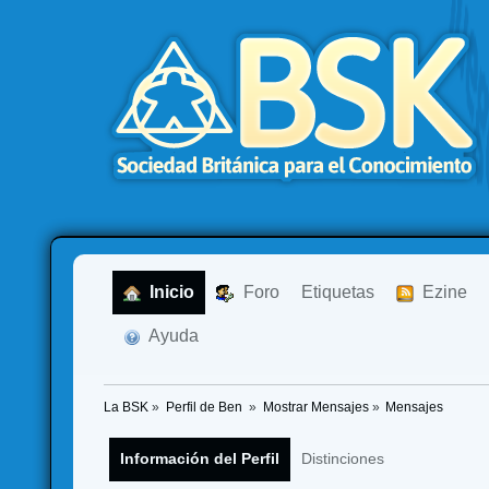
  Inicio
  Foro
Etiquetas
  Ezine
  Ayuda
La BSK
»
Perfil de Ben 
»
Mostrar Mensajes
»
Mensajes
Información del Perfil
Distinciones