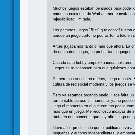
Muchos juegos estaban pensados para poder ded
primeras ediciones de Warhammer te invitaban 
rejugabilidad ilimitada.
Los primeros juegos "filler" que conocí fuero
porque un juego corto no podías tomártelo en s
Antes jugábamos tanto o más que ahora. La di
de uno o dos juegos, no probar tantos juegos 
Cuando este hobby empezó a industrializarse, 
juegos se te acabasen para que quisieses comp
Primero nos vendieron refritos, luego reboots.
cultura de red social moderna y los juegos se v
Pero ya estamos tocando suelo. Hace falta un
tan rentable parece últimamente, ya no puede 
llega el momento en el que con tan pocos com
más que un juego. Me reconozco incapaz de int
tanto en componentes que hay alto riesgo de q
Llevo años prediciendo que el público se va a h
pequeñas y autores independientes, y empezará