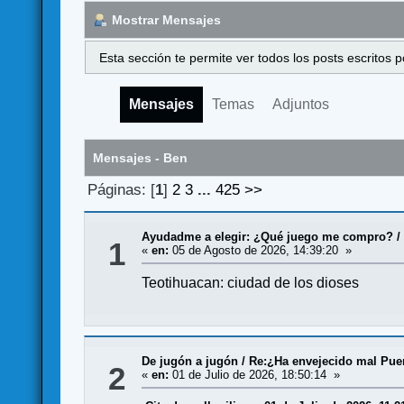
Mostrar Mensajes
Esta sección te permite ver todos los posts escritos
Mensajes
Temas
Adjuntos
Mensajes - Ben
Páginas: [
1
]
2
3
...
425
>>
Ayudadme a elegir: ¿Qué juego me compro?
1
«
en:
05 de Agosto de 2026, 14:39:20 »
Teotihuacan: ciudad de los dioses
De jugón a jugón
/
Re:¿Ha envejecido mal Puer
2
«
en:
01 de Julio de 2026, 18:50:14 »