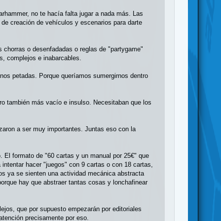
arhammer, no te hacía falta jugar a nada más. Las
 de creación de vehículos y escenarios para darte
es chorras o desenfadadas o reglas de "partygame"
s, complejos e inabarcables.
menos petadas. Porque queríamos sumergirnos dentro
ero también más vacío e insulso. Necesitaban que los
ezaron a ser muy importantes. Juntas eso con la
 El formato de "60 cartas y un manual por 25€" que
ntentar hacer "juegos" con 9 cartas o con 18 cartas,
os ya se sienten una actividad mecánica abstracta
orque hay que abstraer tantas cosas y lonchafinear
plejos, que por supuesto empezarán por editoriales
atención precisamente por eso.