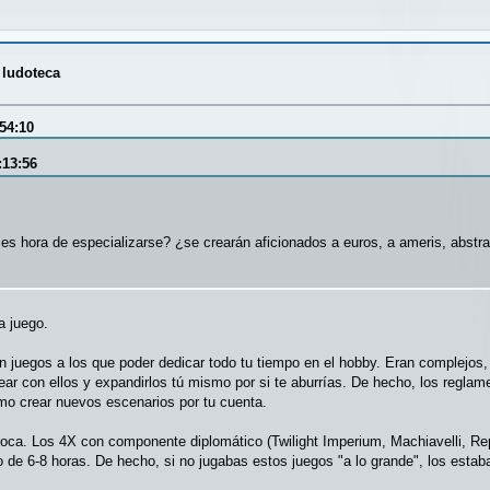
 ludoteca
54:10
:13:56
s hora de especializarse? ¿se crearán aficionados a euros, a ameris, abstrac
a juego.
an juegos a los que poder dedicar todo tu tiempo en el hobby. Eran complejos
ear con ellos y expandirlos tú mismo por si te aburrías. De hecho, los reglam
mo crear nuevos escenarios por tu cuenta.
oca. Los 4X con componente diplomático (Twilight Imperium, Machiavelli, R
go de 6-8 horas. De hecho, si no jugabas estos juegos "a lo grande", los estab