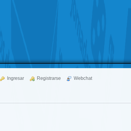
  Ingresar
  Registrarse
  Webchat