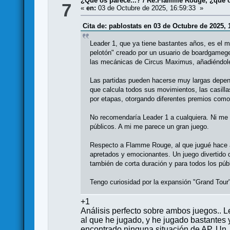
¿Qué os parece...?
/
Re:Flamme Rouge, ¿qué o
7
«
en:
03 de Octubre de 2025, 16:59:33 »
Cita de: pablostats en 03 de Octubre de 2025, 
Leader 1, que ya tiene bastantes años, es el me
pelotón" creado por un usuario de boardgamege
las mecánicas de Circus Maximus, añadiéndole
Las partidas pueden hacerse muy largas dependi
que calcula todos sus movimientos, las casill
por etapas, otorgando diferentes premios como 
No recomendaría Leader 1 a cualquiera. Ni me p
públicos. A mi me parece un gran juego.
Respecto a Flamme Rouge, al que jugué hace año
apretados y emocionantes. Un juego divertido
también de corta duración y para todos los púb
Tengo curiosidad por la expansión "Grand Tour"
+1
Análisis perfecto sobre ambos juegos.. Le
al que he jugado, y he jugado bastantes 
encontrado ninguna situación de AP. Un s