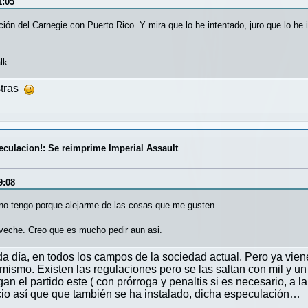
1:05
ción del Carnegie con Puerto Rico. Y mira que lo he intentado, juro que lo he
lk
stras
eculacion!: Se reimprime Imperial Assault
9:08
no tengo porque alejarme de las cosas que me gusten.
oveche. Creo que es mucho pedir aun asi.
a día, en todos los campos de la sociedad actual. Pero ya viene
mismo. Existen las regulaciones pero se las saltan con mil y un
an el partido este ( con prórroga y penaltis si es necesario, a la
io así que que también se ha instalado, dicha especulación…