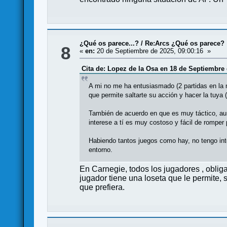
¿Qué os parece...?
/
Re:Arcs ¿Qué os parece?
8
«
en:
20 de Septiembre de 2025, 09:00:16 »
Cita de: Lopez de la Osa en 18 de Septiembre 
A mi no me ha entusiasmado (2 partidas en la 
que permite saltarte su acción y hacer la tuya
También de acuerdo en que es muy táctico, aunqu
interese a tí es muy costoso y fácil de rompe
Habiendo tantos juegos como hay, no tengo inter
entorno.
En Carnegie, todos los jugadores , oblig
jugador tiene una loseta que le permite, 
que prefiera.