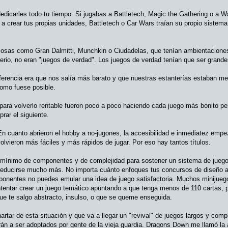
icarles todo tu tiempo. Si jugabas a Battletech, Magic the Gathering o a W
a crear tus propias unidades, Battletech o Car Wars traían su propio sistema
n cosas como Gran Dalmitti, Munchkin o Ciudadelas, que tenían ambientacion
erio, no eran "juegos de verdad". Los juegos de verdad tenían que ser grande
ferencia era que nos salía más barato y que nuestras estanterías estaban 
como fuese posible.
para volverlo rentable fueron poco a poco haciendo cada juego más bonito p
rar el siguiente.
 En cuanto abrieron el hobby a no-jugones, la accesibilidad e inmediatez emp
olvieron más fáciles y más rápidos de jugar. Por eso hay tantos títulos.
 mínimo de componentes y de complejidad para sostener un sistema de juego.
reducirse mucho más. No importa cuánto enfoques tus concursos de diseño a i
ponentes no puedes emular una idea de juego satisfactoria. Muchos minijueg
entar crear un juego temático apuntando a que tenga menos de 110 cartas, p
ue te salgo abstracto, insulso, o que se queme enseguida.
artar de esta situación y que va a llegar un "revival" de juegos largos y com
n a ser adoptados por gente de la vieja guardia. Dragons Down me llamó la 