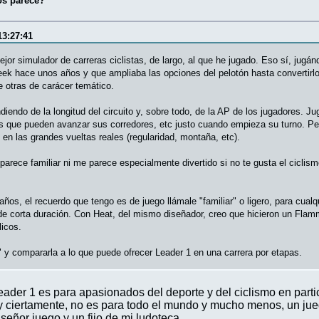
s parece?
13:27:41
jor simulador de carreras ciclistas, de largo, al que he jugado. Eso sí, jugá
ek hace unos años y que ampliaba las opciones del pelotón hasta convertirl
 otras de carácer temático.
endo de la longitud del circuito y, sobre todo, de la AP de los jugadores. Ju
as que pueden avanzar sus corredores, etc justo cuando empieza su turno. P
en las grandes vueltas reales (regularidad, montaña, etc).
arece familiar ni me parece especialmente divertido si no te gusta el ciclism
s, el recuerdo que tengo es de juego llámale "familiar" o ligero, para cualqui
 de corta duración. Con Heat, del mismo diseñador, creo que hicieron un F
licos.
 y compararla a lo que puede ofrecer Leader 1 en una carrera por etapas.
ader 1 es para apasionados del deporte y del ciclismo en particu
y ciertamente, no es para todo el mundo y mucho menos, un jue
eñor juego y un fijo de mi ludoteca.