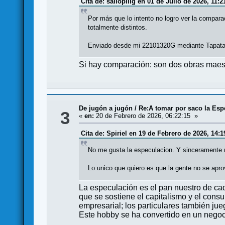
Cita de: sallopilig en 01 de Julio de 2026, 11:2
Por más que lo intento no logro ver la compara
totalmente distintos.
Enviado desde mi 22101320G mediante Tapata
Si hay comparación: son dos obras mae
De jugón a jugón
/
Re:A tomar por saco la Esp
3
«
en:
20 de Febrero de 2026, 06:22:15 »
Cita de: Spiriel en 19 de Febrero de 2026, 14:1
No me gusta la especulacion. Y sinceramente 
Lo unico que quiero es que la gente no se apr
La especulación es el pan nuestro de cad
que se sostiene el capitalismo y el consu
empresarial; los particulares también jueg
Este hobby se ha convertido en un negoc