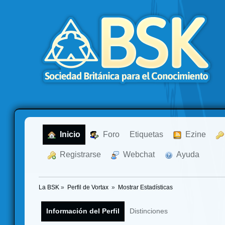
  Inicio
  Foro
Etiquetas
  Ezine
  Registrarse
  Webchat
  Ayuda
La BSK
»
Perfil de Vortax 
»
Mostrar Estadísticas
Información del Perfil
Distinciones