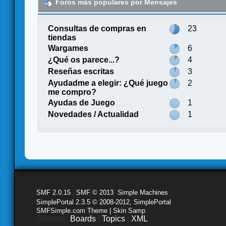
Foros más populares por Mensajes
Consultas de compras en
23
tiendas
Wargames
6
¿Qué os parece...?
4
Reseñas escritas
3
Ayudadme a elegir: ¿Qué juego
2
me compro?
Ayudas de Juego
1
Novedades / Actualidad
1
SMF 2.0.15
|
SMF © 2013
,
Simple Machines
SimplePortal 2.3.5 © 2008-2012, SimplePortal
SMFSimple.com Theme | Skin Samp
Sitemap:
Boards
|
Topics
|
XML